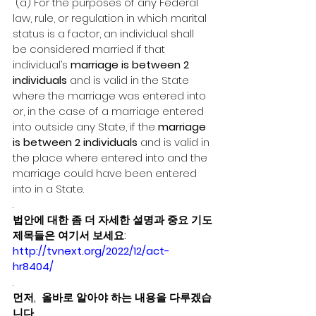
“(a) For the purposes of any Federal 
law, rule, or regulation in which marital 
status is a factor, an individual shall 
be considered married if that 
individual’s 
marriage is between 2 
individuals
 and is valid in the State 
where the marriage was entered into 
or, in the case of a marriage entered 
into outside any State, if the 
marriage 
is between 2 individuals
 and is valid in 
the place where entered into and the 
marriage could have been entered 
into in a State. 
. 
법안에 대한 좀 더 자세한 설명과 중요 기도
제목들은 여기서 보세요:  
http://tvnext.org/2022/12/act-
hr8404/
. 
먼저,  올바로 알아야 하는 내용을 다루겠습
니다.