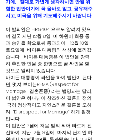
기에,   절대로 가볍게 생각하시면 안될 위
험한 법안이기에 꼭 올바로 알고, 공유해주
시고, 미국을 위해 기도해주시기 바랍니다. 
이 발의안은 H.R.8404 으로도 알려져 있으
며 결국 지난 12월 8일  미 하원이 최종 통
과 승인을 함으로써 통과되어,   12월 10일 
토요일에  바이든 대통령의 책상에 올라갔
습니다.   바이든 대통령은 이 법안을 강력
히 추진한 인물 중 한명으로 곧 싸인을 할 
것으로 알려져 있습니다.     
바이든 대통령이 싸인을 하여 법안이 된다
면, 멋져 보이는RFMA (Respect for 
Marriage -결혼존중) 라는 법명과는 달리, 
이 법안은 하나님이 창조하신 결혼의 정의, 
 극히 정상적이고 자연스러운 결혼을 오히
려  “Disrespect for Marriage” 하게 될것
입니다.     
이 법안은 7월에 처음 발의 되어 빠르게 전
진하여, 지난 12월 8일에  마지막 단계인 하
원에서 
258대 169로
  통과됐습니다.  219명