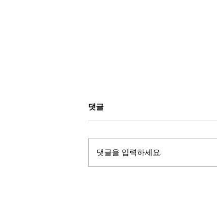
댓글
댓글을 입력하세요.
기도하며 지켜봐야 할 주요 &
긴급 발의안들: AB 665