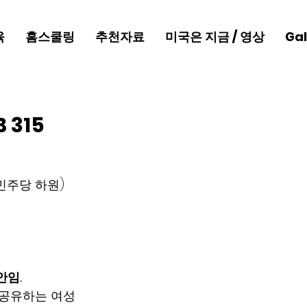
육
홈스쿨링
추천자료
미국은 지금 / 영상
Gal
 315
민주당 하원) 
안임.
공유하는 여성 