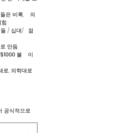
은 비록,    의
힘. 
/ 십대/   젊
로 만듬.  
 $1000
 불    이
대로, 의학대로 
서 공식적으로   