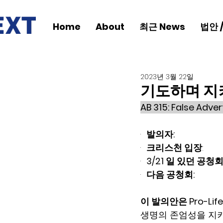
Home
About
최근 News
법안 
2023년 3월 22일
기도하며 지켜
AB 315: False A
·  
발의자:
·  
크리스천 입장
:     
·  
3/21 일 있던 공청회
·  
다음 공청회:
이 발의안은 Pro-L
생명의 존엄성을 지키