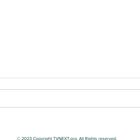
긴급 Action 필요한 캘리포니
기도
아 발의안들 총정리
긴급 발의안들
환각
© 2023 Copyright TVNEXT.org. All Rights reserved.