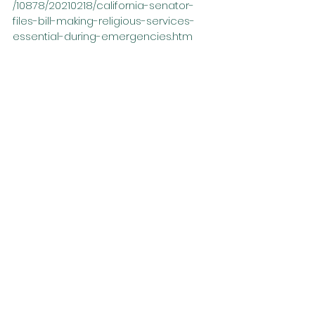
/10878/20210218/california-senator-
files-bill-making-religious-services-
essential-during-emergencies.htm
Extra: 혹시 여러분의 개인 소셜 미디어 게
시하시려면 몇가지 샘플 글들을 드립니다. 
– 
Practicing religion can be done 
safely, even during a pandemic. 
That’s why I’m coauthoring the 
#ReligionIsEssentialAct
 to ensure the 
government never tramples upon 
our religious freedoms again. 
#CALeg
–
While the U.S. Supreme Court 
recently ruled that CA’s COVID 
restrictions violated our religious 
rights, the threat to infringe upon 
them again is still looming. I’m 
supporting the 