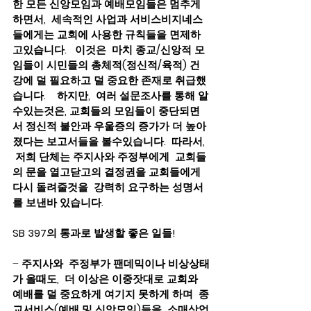
한 모든 신앙모임과 예배모임들은 멈추게 
하면서,  세속적인 사업과 서비스비지네스
들에게는 교회에 사용한 규칙들을 면제하
고있습니다.   이것은  마치 종교/신앙적 모
임들이 시민들의 총체적(정신적/육적) 건
강에 덜 필요하고 덜 중요한 존재로 취급했
습니다.    하지만,  여러 설문조사를 통해 알
수있는것은, 교회들의 모임들이 중단되면
서 정신적 불안과 우울증의 증가가 더 높아
졌다는 보고서들을 볼수있습니다.  따라서, 
 저희 단체는 주지사와 주정부에게  교회들
의 문을 열고닫고의 결정권을 교회들에게 
다시 돌려줄것을  강력히 요구하는 성명서
를 보낸바 있습니다. 
SB 397의 통과로 발생할 좋은 일들! 
– 
주지사와  주정부가 팬데믹이나 비상상태
가 올때도,  더 이상은 이중잣대로 교회와 
예배를 덜 중요하게 여기지 못하게 하며  종
교서비스(예배 및 신앙모임)들을  소매상업