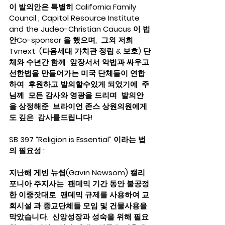
이 발의안은 특별히 California Family 
Council , Capitol Resource Institute 
and the Judeo-Christian Caucus 이 법
안Co-sponsor 을 했으며,  그외 저희 
Tvnext  (다음세대 가치관 정립 & 보호) 단
체와 수년간 함께  앞장서서 악법과 싸우고 
선한법을 만들어가는 미국 단체들이 연합
하여  후원하고 발의할수있게 되었기에  주
님께  모든 감사와 영광을 드리며  발의안
을 상정해준  브라이언 존스 상원의원에게
도 깊은  감사를드립니다!  
SB 397 “Religion is Essential” 이라는 법
의 필요성 :  
지난해 게빈 뉴쎰(Gavin Newsom) 캘리
포니아 주지사는  팬데믹 기간 동안 불공정
한 이중잣대로  팬데믹 규제를 사용하여 교
회시설 과 종교단체들 모임 및 건물사용을 
막았습니다.  신앙성장과 성숙을 위해 필요