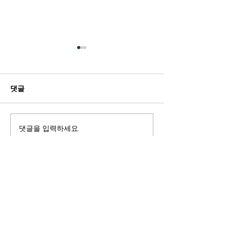
성경적 세계관
Children’s Summer
Camp 2017
댓글
2017년 켈리포니아 산호세에
서 일주일간 열린 성경관 세계
관 썸머 캠프의 영상입니다. 관
련자료: 성경적 세계관 아카데
댓글을 입력하세요.
TVNEXT 성경적
미(Biblical Worldview
카데미 Biblical
Academy)
Worldview A