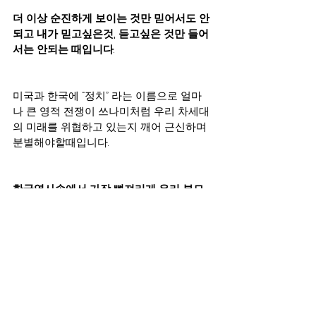
더 이상 순진하게 보이는 것만 믿어서도 안
되고 내가 믿고싶은것, 듣고싶은 것만 들어
서는 안되는 때입니다
.  
미국과 한국에 “정치” 라는 이름으로 얼마
나 큰 영적 전쟁이 쓰나미처럼 우리 차세대
의 미래를 위협하고 있는지 깨어 근신하며 
분별해야할때입니다. 
한국역사속에서 가장 뼈져리게 우리 부모
님들과 조부모님들이 격었던 자유민주주의
를 빼앗기는,  국가를 빼앗기는 아픔과 슬픔
을 우리 자녀세대들에게까지 물려줄 극히 
위험한 상황이 지금 미국과 한국에서 이루
어 지고 있음을 경각하시길 바랍니다. 
서명하기: Faith in Action