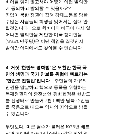
비어를 잊지 않고서야 어떻게 이런 발의안
에 동의하고 발의할 수 있을까요?  
죄없이 북한 정권에 잡혀 강제노동을 당한 
수많은 사람들의 희생을 잊어서는 절대 안
될것입니다.   오토 윔비어의 비극이 다시 일
어나면 발의안을 제안한 미국 정치인들
(99.9% 민주당)은 어떤 책임을 질것인지,   
발의안 어디에서도 찾아볼 수 없습니다.
4. 거짓 ‘한반도 평화법‘ 은 오천만 한국 국
민의 생명과 국가 안보를 위협에 빠트리는 
“한반도 전쟁법”입니다.
   주민들의 자유와 
인권을 말살하고 핵으로 동족을 위협하는 
독재정권과의 종전선언, 평화협정은 한반도
를 전쟁터로 만들어 7천 5백만 남북 주민들
을 죽음으로 내모는 역사의 죄악으로 남을 
수 있습니다.  
무엇보다,  미군 철수가 불러온 1975년 베트
남과 2021년 아프가니스탄과 같은 피의 역