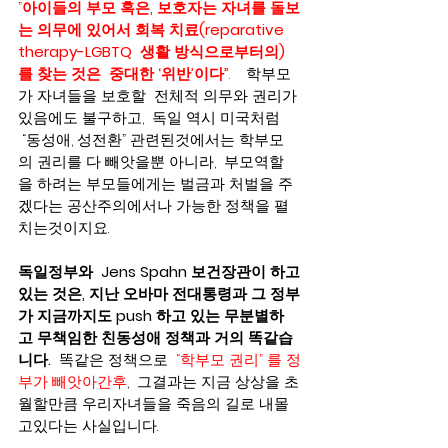
”
아이들의 부모 혹은, 보호자는 자녀를 돌보
는 의무에 있어서 회복 치료(reparative 
therapy-LGBTQ  생활 방식으로부터의)
를 찾는 것은  중대한 ‘위반’이다”
.
    학부모
가 자녀들을 보호할  전체적 의무와 권리가 
있음에도 불구하고,  독일 역시 미국처럼 
 “동성애, 성전환” 관련된것에서는 학부모
의 권리를 다 빼앗을뿐 아니라,  부모역할
을 하려는 부모들에게는 벌금과 처벌을 주
겠다는 공산주의에서나 가능한 정책을 펼
치는것이지요.
독일정부와  Jens Spahn 보건장관이 하고
있는 것은, 지난 오바마 전대통령과 그 정부
가 지금까지도 push 하고 있는 무분별하
고 무책임한 친동성애 정책과 거의 똑같습
니다.
  똑같은 정책으로  
“학부모 권리” 를 정
부가 빼앗아간후
,  그결과는 지금 상상을 초
월할만큼 우리자녀들을 죽음의 길로 내몰
고있다는 사실입니다.