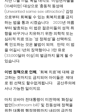
지난 12월 18일, 독일 내각도  미성년자들을
(18세미만) 대상으로 ‘충동적 동성애
(Unwanted same sex attraction)’ 감정
으로부터 회복될 수 있는 회복치료를 금지
하는 법을 통과 시켰습니다.    2020년 여름
부터 발효되는 이 법은 젊은이들의 성적 취
향을 바꾸거나 치유하기 위한 의학적 또는 
심리적 치료 또는 “성 정체성”을 선택하도
록 인도하는 것은 불법이 되며,   만약, 이 법
을 어길시 1년의 징역형이나 3만 유로
(33,000달러 이상)의 벌금까지 물게 될 수 
있습니다.
이번 정책으로 인해,
  “회복 치료”에 대해 광
고하는 것까지도 금지되어 아이들은  제대
로 된 선택도 할수없게됩니다.    공산주의에
서나 가능한 일이지요. 
마치 오바마 전대통령이 미전역에 ‘화장실 
법안(bathroom bill)’ 및 친동성애 정책을 
위한 대통령 행정명령까지 내리며 급진적