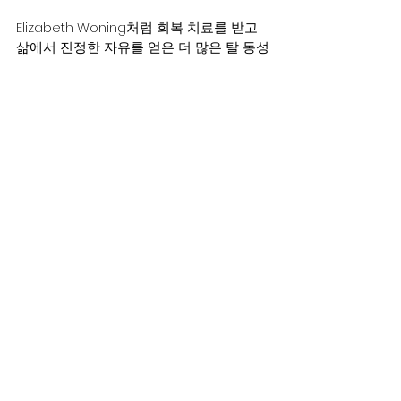
Elizabeth Woning처럼 회복 치료를 받고 
삶에서 진정한 자유를 얻은 더 많은 탈 동성
애자, 탈 성전환자들이 용감하게 나서서 
올
바른 ‘회복 치료’의
 유익함을 알릴 수 있게 
되기를 바라며 그들을 위해 다함께 기도할 
수 있기를 바랍니다.    
예수님은
꼭
다시 오십니다.
예수님이 오실
때까지 등불을 키고 깨어 신랑을 기다리던 
다섯처녀와 잠든 다섯처녀들에 대해 깊이 
묵상해야할때입니다.     말씀에서 이미 예언
하신것들이 세상에서는 악의 세력으로,  악
한 법으로,  혼돈과 미혹의 영으로 휩쓸고 
있습니다.  
하나님의 법을 사랑하고 지키려는자들이 
혐오와 미움을 받고 핍박을 받으며 누명을 
쓰고 생명의 위협까지 받는 시대가 되어가
고있으며,   귀를 간지럽히는 말만 좋아하