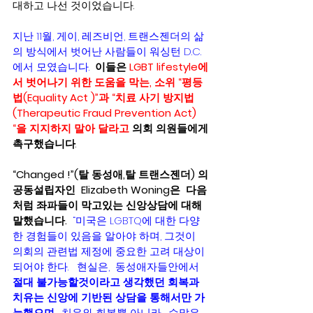
대하고 나선 것이었습니다.    
지난 11월, 게이, 레즈비언, 트랜스젠더의 삶
의 방식에서 벗어난 사람들이 워싱턴 D.C.
에서 모였습니다.  
이들은 
LGBT lifestyle에
서 벗어나기 위한 도움을 막는, 소위 “평등
법(Equality Act )”과 “치료 사기 방지법
(Therapeutic Fraud Prevention Act) 
“을 지지하지 말아 달라고 
의회 의원들에게 
촉구했습니다
.
“Changed !”(탈 동성애,탈 트랜스젠더) 의 
공동설립자인  Elizabeth Woning은  다음
처럼 좌파들이 막고있는 신앙상담에 대해 
말했습니다.  
“미국은 LGBTQ에 대한 다양
한 경험들이 있음을 알아야 하며, 그것이  
의회의 관련법 제정에 중요한 고려 대상이 
되어야 한다.   현실은,  동성애자들안에서 
절대 불가능할것이라고 생각했던 회복과 
치유는 신앙에 기반된 상담을 통해서만 가
능했으며
,  치유와 회복뿐 아니라,  수많은 