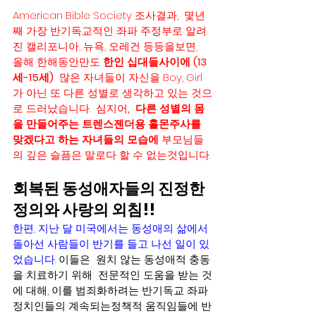
American Bible Society 조사결과,  몇년
째 가장 반기독교적인 좌파 주정부로 알려
진 캘리포니아, 뉴욕, 오레건 등등을보면,  
올해 한해동안만도 
한인 십대들사이에 (13
세-15세)
  많은 자녀들이 자신을 Boy, Girl 
가 아닌 또 다른 성별로 생각하고 있는 것으
로 드러났습니다.  심지어
,  다른 성별의 몸
을 만들어주는 트렌스젠더용 홀몬주사를 
맞겠다고 하는 자녀들의 모습에 
부모님들
의 깊은 슬픔은 말로다 할 수 없는것입니다.
회복된 동성애자들의 진정한 
정의와 사랑의 외침!! 
한편, 지난 달 미국에서는 동성애의 삶에서 
돌아선 사람들이 반기를 들고 나선 일이 있
었습니다.
 이들은  원치 않는 동성애적 충동
을 치료하기 위해  전문적인 도움을 받는 것
에 대해, 이를 범죄화하려는 반기독교 좌파 
정치인들의 계속되는정책적 움직임들에 반