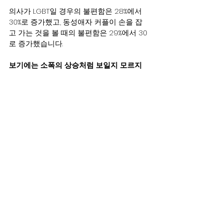
의사가 LGBT일 경우의 불편함은 28%에서 
30%로 증가했고, 동성애자 커플이 손을 잡
고 가는 것을 볼 때의 불편함은 29%에서 30
로 증가했습니다.
보기에는 소폭의 상승처럼 보일지 모르지
만,  이 숫자가 시사하는 바는 매우 큽니다.  
그이유는  최근의 동성애 운동가들의 열성
적인 투자와 교육계의 홍보가 쏟아지고 있
는 상황에서 동성애자들에대한 불편함이 
오히려 증가했다는 사실에 GLADD 같은 동
성애 인권 운동단체들은 경악을 하고 있는
것입니다.
To Be continued…..   
BreakingNews
top
동성애,LGBT