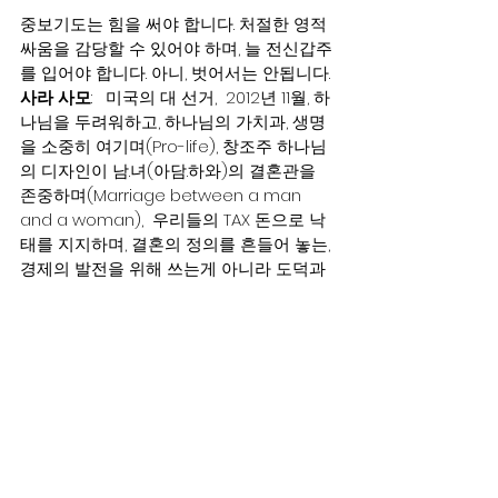
중보기도는 힘을 써야 합니다. 처절한 영적 
싸움을 감당할 수 있어야 하며, 늘 전신갑주
를 입어야 합니다. 아니, 벗어서는 안됩니다.
사라 사모
:   미국의 대 선거,  2012년 11월, 하
나님을 두려워하고, 하나님의 가치과, 생명
을 소중히 여기며(Pro-life), 창조주 하나님
의 디자인이 남.녀(아담.하와)의 결혼관을 
존중하며(Marriage between a man 
and a woman),  우리들의 TAX 돈으로 낙
태를 지지하며, 결혼의 정의를 흔들어 놓는, 
경제의 발전을 위해 쓰는게 아니라 도덕과 
양심을 혼돈시키고 흐트려놓는곳에 뿌리
는 돈으로 쓰지 않을 사람이 대통령으로 뽑
히도록 기도하며 깨어 지켜봐야 합니다.
하나님의 가치과의 사람, 하나님의 가치관
의 법안들이 통과 되도록 기도해주시고 계
속 열심히 이 일에 함게 동참해주시기를 부
탁합니다. ‘
한동희집사
:  또한, TVNEXT 는 세사람이 운