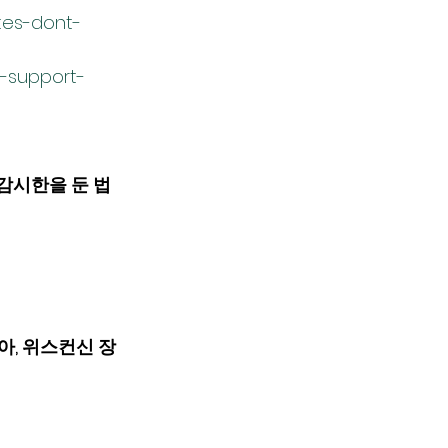
tes-dont-
-support-
감시한을 둔 법
아, 위스컨신 장