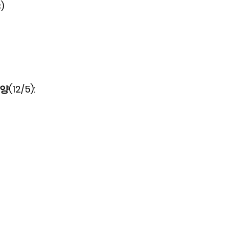
)
2/5):  