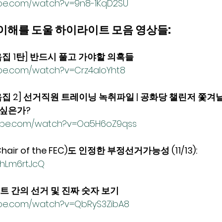
ube.com/watch?v=9n8-1KqD2SU
상황’  이해를 도울 하이라이트 모음 영상들: 
음집 1탄] 반드시 풀고 가야할 의혹들 
be.com/watch?v=Crz4aloYht8
음집 2] 선거직원 트레이닝 녹취파일 | 공화당 챌린저 쫓겨
 싶은가? 
tube.com/watch?v=Oa5H6oZ9qss
r of the FEC)도 인정한 부정선거가능성 (11/13): 
FkhLm6rtJcQ
 간의 선거 및 진짜 숫자 보기 
ube.com/watch?v=QbRyS3ZibA8