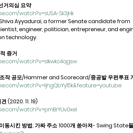
선거의심 요약
:  
be.com/watch?v=sUSA-Sk3jHk
va Ayyadurai, a former Senate candidate from 
ntist, engineer, politician, entrepreneur, and engin
on technology.
적 증거 
ube.com/watch?v=slkwkc4qgsw
작 공모/Hammer and Scorecard/중공발 우편투표 개
be.com/watch?v=ljhgQbYy15k&feature=youtu.be
020. 11. 19)
ube.com/watch?v=pmBrYUv0xeI
시킨 방법; 가짜 주소 1000개 쏟아져- Swing State들요