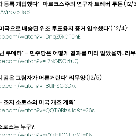
 등록 개입했다”.. 마르크스주의 연구자 트레버 루돈 (12/3
UHAVnoz5Be8
미국으로 배송된 위조 투표용지 증거 입수했다”( 12/4): 
ube.com/watch?v=DnqZ5kOT0nE
 쿠데타” – 민주당은 어떻게 결과를 미리 알았을까.. 리무양(1
ube.com/watch?v=L7NGI5OztuQ
 검은 그림자가 어른거린다” 리무양 (12/5)
be.com/watch?v=8UIHSCI3Dkk
– 조지 소로스의 미국 개조 계획”  
be.com/watch?v=QQTl9BIzAJo&t=26s
로스는 누구?:
be.com/watch?v=VXzIh1DGJ_o&t=13s