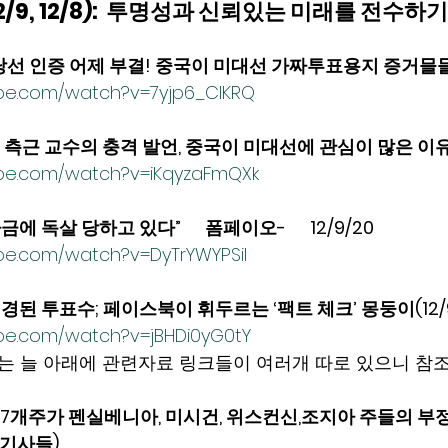
2/9, 12/8):  투명성과 신뢰있는 미래를 전수하
선 인증 어제 부결! 중국이 미대선 가짜투표용지 증거믈들 (1
ube.com/watch?v=7yjp6_CIKRQ
측근 교수의 충격 발언, 중국이 미대선에 관심이 많은 이유(1
ube.com/watch?v=iKqyzaFmQXk
자금에 독살 당하고 있다”      폼페이오-      12/9/20 
be.com/watch?v=DyTrYWYPSiI
경된 투표수; 페이스북이 휘두르는 ‘팩트 체크’ 몽둥이(12/
be.com/watch?v=jBHDi0yG0tY
윗링크는 늘 아래에 관련자료 링크들이 여러개 따로 있으니 참조.
 17개주가 펜실베니아, 미시건, 위스컨신,조지아 주들의 
기사들) 