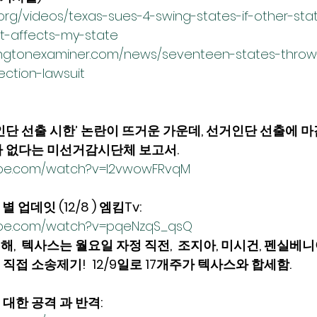
org/videos/texas-sues-4-swing-states-if-other-sta
nit-affects-my-state
ingtonexaminer.com/news/seventeen-states-throw
ection-lawsuit
인단 선출 시한’ 논란이 뜨거운 가운데, 선거인단 선출에 마
 없다는 미선거감시단체 보고서. 
ube.com/watch?v=l2vwowFRvqM
 별 업데잇 (12/8 ) 엠킴Tv:
ube.com/watch?v=pqeNzqS_qsQ
해,  텍사스는 월요일 자정 직전,  조지아, 미시건, 펜실베니
접 소송제기!  12/9일로 17개주가 텍사스와 합세함. 
대한 공격 과 반격: