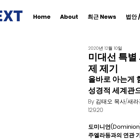
Home
About
최근 News
법안 
2020년 12월 10일
미대선 특별 
제 제기
올바로 아는게 
성경적 세계관으
By 김태오 목사/새라
12.9.20                         
도미니언(Dominion
주엘라등과의 연관 