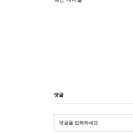
TVNEXT 창조과학 어린이/청
댓글
소년 리더쉽 캠프 2023!
Explore Science Summer
할렐루야! 2023년 “Tvnext 창조과
Camp & Noah’s Ark
학 캠프” 가 올해는 오래 기다리던
댓글을 입력하세요.
Experience!
분들을 위해 서둘러 등록을 받고