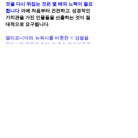
것을 다시 뒤집는 것은 몇 배의 노력이 필요
합니다
.
아예 처음부터 건전하고, 성경적인 
가치관을 가진 인물들을 선출하는 것이 절
대적으로 요구됩니다.
캘리포니아와, 뉴욕시를 비롯한 ‘X’ 성별을 
통과시킨 주들을 위해, 그 주의 정치인들을 
위해 기도하면서,  그들의 생각이 순간의 자
신들의 인기가 명예욕이 아닌, 궁극적인 시
민의 행복과 밝은 다음세대의 미래를 향한 
것이 될 수 있기를 간절히 기도해주시고 여
러분의 도시를 수호하시기 바랍니다. 
영문참조:
https://dailycaller.com/2019/01/02/ny-
gender-neutral-birth-certificates/
BreakingNews
top
동성애,LGBT