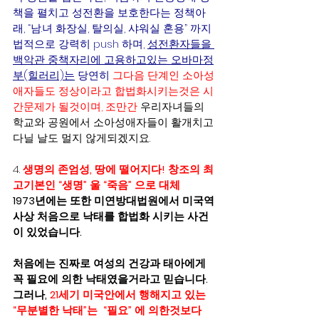
책을 펼치고 성전환을 보호한다는 정책아
래, “남.녀 화장실, 탈의실, 샤워실 혼용” 까지 
법적으로 강력히 push 하며, 
성전환자들을 
백악관 중책자리에 고용하고있는 오바마정
부(힐러리)는
 당연히 
그다음 단계인 소아성
애자들도 정상이라고 합법화시키는것은 시
간문제가 될것이며, 조만간
 우리자녀들의 
학교와 공원에서 소아성애자들이 활개치고
다닐 날도 멀지 않게되겠지요.
4. 
생명의 존엄성, 땅에 떨어지다! 창조의 최
고기본인 “생명” 울 “죽음” 으로 대체  
1973년에는 또한 미연방대법원에서 미국역
사상 처음으로 낙태를 합법화 시키는 사건
이 있었습니다.  
처음에는 진짜로 여성의 건강과 태아에게 
꼭 필요에 의한 낙태였을거라고 믿습니다.  
그러나, 
21세기 미국안에서 행해지고 있는 
“무분별한 낙태”는  “필요” 에 의한것보다 