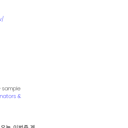
v/
ample 
nators & 
오늘, 이번주 계