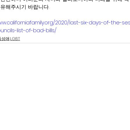
공유해주시기 바랍니다. 
ww.californiafamily.org/2020/last-six-days-of-the-se
uncils-list-of-bad-bills/
동성애,LGBT