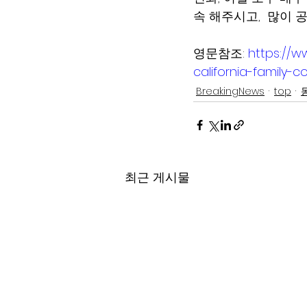
속 해주시고,  많이 
영문참조:
https://w
california-family-co
BreakingNews
top
최근 게시물