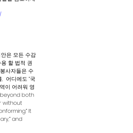
/
 발의안은 모든 수감 
용 할 법적 권
원 봉사자들은 수
  어디에도 “국
번역이 어려워 영
r beyond both 
r without 
forming.” It 
ary,” and 