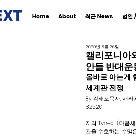
Home
About
최근 News
법안 
2020년 8월 26일
캘리포니아와
안들 반대운동
올바로 아는게 
세계관 전쟁
By 김태오목사, 새라
8.25.20
저희 Tvnext (다
관을 수호하는 수많