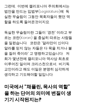
그런데,  이번에 캘리포니아 주의회에서는 
법안을 만드는 입법부(Legislature)에  독
실한 무슬림이 그동안 목회자들이 했던 역
할을 하도록 들어온것이지요.  
독실한 무슬림이란 그들이 “경전” 이라고 부
르는 코란(Koran) 을 충실히 따르는 사람들
을 일컫습니다.   코란은 “알라만이 신이다. 
알라를 믿지 않는 자들은 다 목을 치거나 불
을 질러 죽이라” 고 명령하고있습니다.   저
희가 몇년전에 캘리포니아 역사상 최초로 
이루어진 일이며 크리스천으로서,  비기독
교인이라고 해도 이일은 분명히 심각하게 
생각하고 기도해야할 일입니다.  
미국에서 “채플린, 목사의 역할” 
을 하는 단어의 의미에 변질이 생
기기 시작된지는?