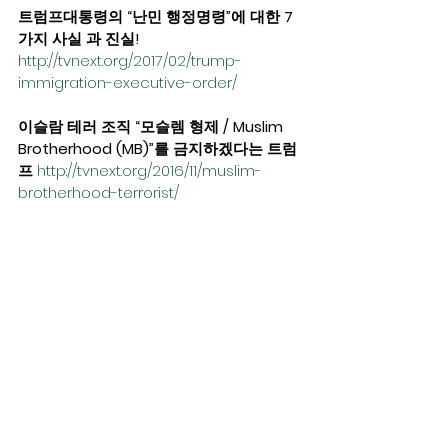
트럼프대통령의 “난민 행정명령”에 대한 7
가지 사실 과 진실!
http://tvnext.org/2017/02/trump-
immigration-executive-order/ 
이슬람 테러 조직 “모슬렘 형제 / Muslim 
Brotherhood (MB)”를 금지하겠다는 트럼
프
http://tvnext.org/2016/11/muslim-
brotherhood-terrorist/ 
캐나다, 이슬람에 대한 비평을 침묵시키기
위한 법안 통과, 기독교인들의 신앙의 자유
는 점점 무너지고… 미국의 상황은 어떠한
가? – 상 –
http://tvnext.org/2018/01/canada-pro-
islam-law-1/ 
5세 소녀를 강간한 모슬렘에 대한 충격적
인 아이다호주 법정 판결
http://tvnext.org/2017/07/