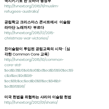
국시키기로 한 오바마 행정부
http://tvnext.org/2016/11/muslim-
refugees-australia/ 
공립학교 크리스마스 콘서트에서  이슬람 
라마단 노래까지! 부르다 
http://tvnext.org/2015/12/2015-
christmas-war-victories/
친이슬람이 투입된 공립교육의 시작- (심
각한 Common Core 교육) 
http://tvnext.org/2015/10/common-
core-std-
%ea%b3%b5%eb%a6%bd%ea%b5%90%ec%9
c%a1%ec%9d%98-
%ec%8b%ac%ea%b0%81%ec%84%b1-
%ed%95%98/ 
미국 헌법을 위협하는 샤리아 이슬람 헌법
http://tvnext.org/2012/01/sharia/ 