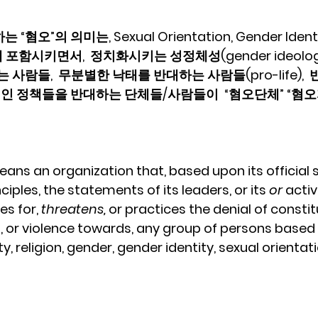
 “혐오”의 의미는, Sexual Orientation, Gender Identi
함시키면서,  정치화시키는 성정체성(gender ideology o
대하는 사람들,  무분별한 낙태를 반대하는 사람들(pro-life),
인 정책들을 반대하는 단체들/사람들이  “혐오단체” “혐오
eans an organization that, based upon its official
nciples, the statements of its leaders, or its
 or
 activ
s for,
 threatens,
 or practices the denial of constit
f, or violence towards, any group of persons based
ty, religion, gender, gender identity, sexual orientati