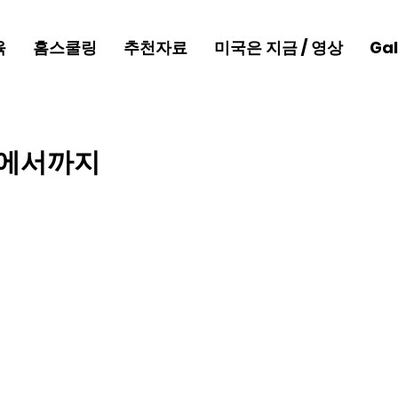
육
홈스쿨링
추천자료
미국은 지금 / 영상
Gal
장에서까지