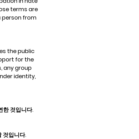
pation in hate 
hose terms are 
 a person from 
s the public 
pport for the 
s, any group 
nder identity, 
한 것입니다.  
 것입니다.