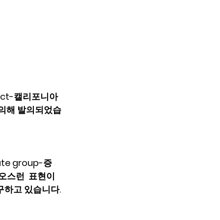
m Act-캘리포니아 
에 의해 발의되었습
e group-증
혐오스런  표현이
요구하고 있습니다.