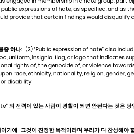
has engaged in membership in a hate group, partici
r public expressions of hate, as specified, and as t
ould provide that certain findings would disqualify
:   (2) “Public expression of hate” also include
oo, uniform, insignia, flag, or logo that indicates su
ional rights of, the genocide of, or violence toward
on race, ethnicity, nationality, religion, gender, ge
or disability.
ate” 의 전력이 있는 사람이 경찰이 되면 안된다는 것은 당연
이기에,  그것이 진정한 목적이라며 우리가 다 찬성해야 할