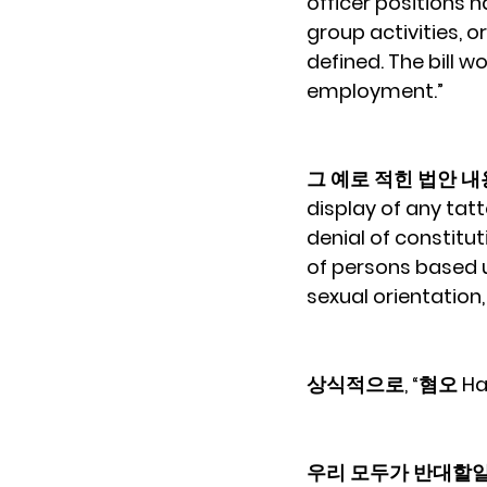
officer positions 
group activities, o
defined. The bill w
employment.”
그 예로 적힌 법안 내용중 하나
display of any tatt
denial of constitut
of persons based up
sexual orientation, 
상식적으로, “혐오 H
우리 모두가 반대할일