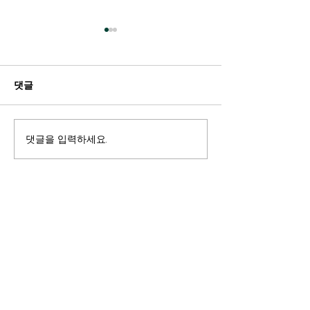
댓글
Faith In Actio
댓글을 입력하세요.
바이든 대통령과 그 행정부
의 “트랜스젠더 인권 확
장”에 충실히 임하는 캘리
포니아! 5월10일 마지막
조례, 모두의 ACTION 요
망!!