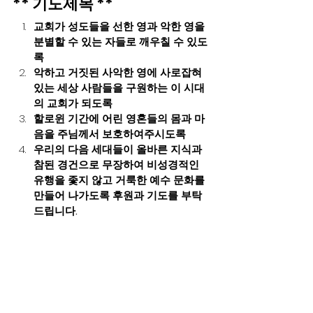
** 기도제목 **
교회가 성도들을 선한 영과 악한 영을 
분별할 수 있는 자들로 깨우칠 수 있도
록
악하고 거짓된 사악한 영에 사로잡혀 
있는 세상 사람들을 구원하는 이 시대
의 교회가 되도록
할로윈 기간에 어린 영혼들의 몸과 마
음을 주님께서 보호하여주시도록
우리의 다음 세대들이 올바른 지식과 
참된 경건으로 무장하여 비성경적인 
유행을 좇지 않고 거룩한 예수 문화를 
만들어 나가도록 후원과 기도를 부탁
드립니다.
비록,  세상은 사탄과 귀신으로  “죽음의 축
제” 를 벌인다고 하더라도 우리는 하나님이 
주신 거룩한 “영원한 생명”을 감사하고 축하
하며 경건한 성도의 모습을 견지해나갈 수 
있기를 바랍니다.