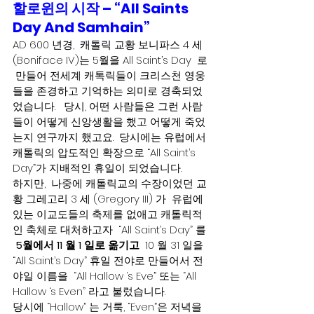
할로윈의 시작 – “All Saints 
Day And Samhain” 
AD 600 년경,  캐톨릭 교황 보니파스 4 세
(Boniface IV)는 5월을 All Saint’s Day  로 
 만들어 전세계 캐톡릭들이 크리스천 영웅
들을 존경하고 기억하는 의미로 경축되었
었습니다.   당시, 어떤 사람들은 그런 사람
들이 어떻게 신앙생활을 했고 어떻게 죽었
는지 연구까지 했고요.  당시에는 유럽에서 
캐톨릭의 압도적인 확장으로 “All Saint’s 
Day”가 지배적인 휴일이 되었습니다.
하지만,  나중에 캐톨릭교의 수장이었던 교
황 그레고리 3 세 (Gregory III) 가  유럽에 
있는 이교도들의 축제를 없애고 캐톨릭적
인 축체로 대처하고자  “All Saint’s Day” 를 
5월에서 11 월 1 일로 옮기고  
10 월 31 일을  
“All Saint’s Day” 휴일 전야로 만들어서 전
야일 이름을  “All Hallow ‘s Eve” 또는 “All 
Hallow ‘s Even” 라고 불렀습니다.   
당시에 “Hallow” 는 거룩, “Even”은 저녁을 