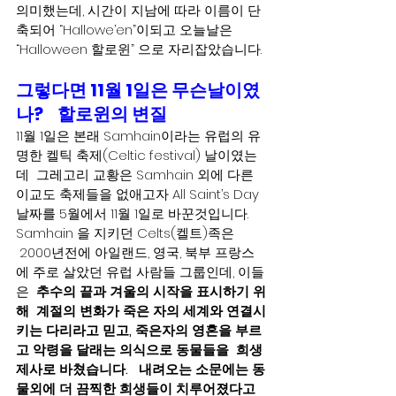
의미했는데,
시간이 지남에 따라 이름이 단
축되어 “Hallowe’en”이되고 오늘날은 
“Halloween 할로윈” 으로 자리잡았습니다. 
그렇다면 11월 1일은 무슨날이였
나?    할로윈의 변질
11월 1일은 본래 Samhain이라는 유럽의 유
명한 켈틱 축제(Celtic festival) 날이였는
데  그레고리 교황은 Samhain 외에 다른 
이교도 축제들을 없애고자 All Saint’s Day 
날짜를 5월에서 11월 1일로 바꾼것입니다. 
Samhain 을 지키던 Celts(켈트)족은 
 2000년전에 아일랜드, 영국, 북부 프랑스
에 주로 살았던 유럽 사람들 그룹인데, 이들
은  
추수의 끝과 겨울의 시작을 표시하기 위
해  계절의 변화가 죽은 자의 세계와 연결시
키는 다리라고 믿고, 죽은자의 영혼을 부르
고 악령을 달래는 의식으로 동물들을  희생
제사로 바쳤습니다.   내려오는 소문에는 동
물외에 더 끔찍한 희생들이 치루어졌다고 