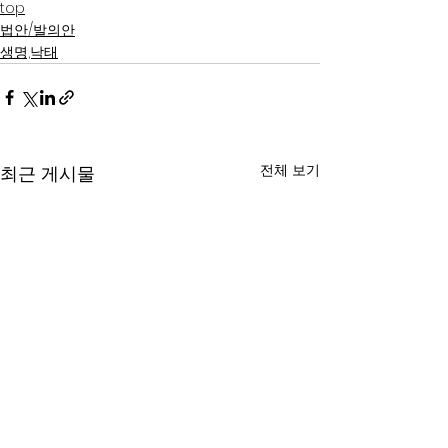
top
법안/발의안
생명,낙태
전체 보기
최근 게시물