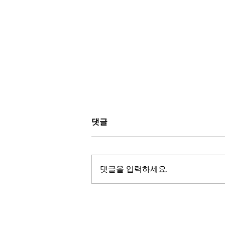
“Respect For Marriage
댓글
Act -HR8404: 모든 형태의
결혼 존중 시행령” 법안의 문
올바로 아는게 힘이다. 성경적 세계
제점들 – 이들이 이 법안을 제
관으로 무장하라! By 김태오 목사,
댓글을 입력하세요.
출하고 급히 통과시킨 이유들
새라김사모(설립자, 공동대표)
그
12.11.22 . Respect for Marriage 법
안 Text:
https://www.congress.gov/bill/11