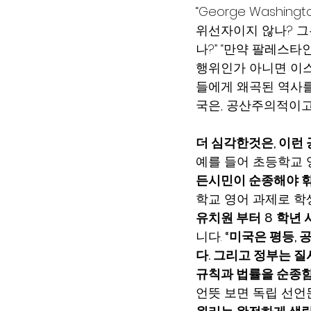
“George Washi
위선자이지 않나? 그
나?” “만약 팔레스
행위인가 아니면 이스
들에게 왜곡된 역사를
국은, 공산주의적이
더 심각한것은, 이런
예를 들어 초등학교 
든시민이 순종해야 핚다
학교 영어 과제로 학
유치원 부터
8
학년 
니다. 
“미국은 평등,
다. 그리고 정부는 
규칙과 법률을 순종함
언뜻 보면 독립 선언