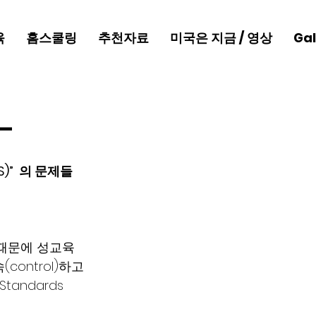
육
홈스쿨링
추천자료
미국은 지금 / 영상
Gal
–
S)”  의 문제들
 때문에 성교육
ontrol)하고
 Standards 