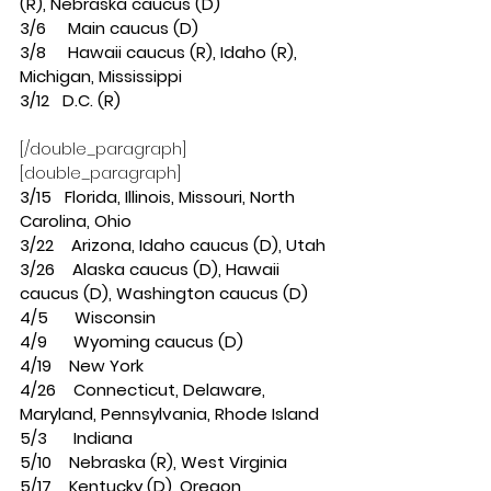
(R), Nebraska caucus (D)
3/6     Main caucus (D)
3/8     Hawaii caucus (R), Idaho (R), 
Michigan, Mississippi
3/12   D.C. (R)
[/double_paragraph]
[double_paragraph]
3/15   Florida, Illinois, Missouri, North 
Carolina, Ohio
3/22    Arizona, Idaho caucus (D), Utah
3/26    Alaska caucus (D), Hawaii 
caucus (D), Washington caucus (D)
4/5      Wisconsin
4/9      Wyoming caucus (D)
4/19    New York
4/26    Connecticut, Delaware, 
Maryland, Pennsylvania, Rhode Island
5/3      Indiana
5/10    Nebraska (R), West Virginia
5/17    Kentucky (D), Oregon