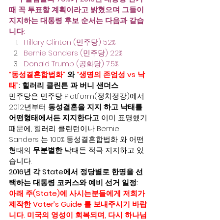
때 꼭 투표할 계획이라고 밝혔으며 그들이 
지지하는 대통령 후보 순서는 다음과 같습
니다: 
Hillary Clinton (민주당) 52%
Bernie Sanders (민주당) 22%
Donald Trump (공화당) 7.5%
“동성결혼합법화”
 와 
“생명의 존엄성 vs 낙
태”
: 
힐러리 클린튼 과 버니 샌더스
민주당은 민주당 Platform(정치정강)에서 
2012년부터 
동성결혼을 지지 하고 낙태를 
어떤형태에서든 지지한다고
 이미 표명했기
때문에, 힐러리 클린턴이나 Bernie 
Sanders 는 100% 동성결혼합법화 와 어떤
형태의 
무분별한 
낙태든 적극 지지하고 있
습니다. 
2016년 각 State에서 정당별로 한명을 선
택하는 대통령 코커스와 예비 선거 일정:
아래 주(State)에 사시는분들에게 저희가 
제작한 Voter’s Guide 를 보내주시기 바랍
니다. 미국의 영성이 회복되며, 다시 하나님