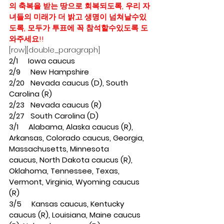
의 축복을 받는 땅으로 회복되도록, 우리 자
녀들의 미래가 더 밝고 생명이 넘쳐날수있
도록, 모두가 투표에 꼭 참석할수있도록 도
와주세요!! 
[row][double_paragraph]
2/1     Iowa caucus
2/9     New Hampshire
2/20   Nevada caucus (D), South 
Carolina (R)
2/23   Nevada caucus (R)
2/27   South Carolina (D)
3/1     Alabama, Alaska caucus (R), 
Arkansas, Colorado caucus, Georgia, 
Massachusetts, Minnesota 
caucus, North Dakota caucus (R), 
Oklahoma, Tennessee, Texas, 
Vermont, Virginia, Wyoming caucus 
(R)
3/5     Kansas caucus, Kentucky 
caucus (R), Louisiana, Maine caucus 