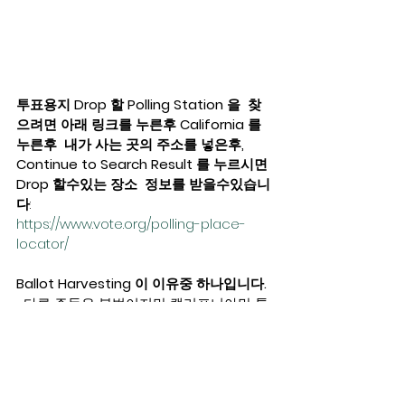
투표용지 Drop 할 Polling Station 을  찾
으려면 아래 링크를 누른후 California 를 
누른후  내가 사는 곳의 주소를 넣은후,  
Continue to Search Result 를 누르시면 
Drop 할수있는 장소  정보를 받을수있습니
다
:  
https://www.vote.org/polling-place-
locator/
Ballot Harvesting 이 이유중 하나입니다. 
다른 주들은 불법이지만 캘리포니아만 통
과되어 Mail In 되는 투표용지들이 뒤바뀌
고 있음이 계속 드러나고 있지만, 주류언론
들은 조용하기만 합니다.   한예로,  지난 
2018년에는 적어도 6명의 의원들이 투표
가 끝난후 Young Kim (한인 의원) 8000