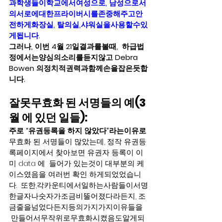
과학생들이학교에서여성으로, 남성으로서
의서로에대한프라이버시를존중해주고안
전하게화장실, 탈의실,샤워실을사용할수있
게됩니다. 
그러나, 이번 4월 21일결과를볼때,  하급법
정에서는양심의소리를듣지않고 Debra 
Bowen 의정치적권력과함께손을잡은듯합
니다.   
잘못무효화 된 서명들의 예(3
월 에 있던 일들): 
주로 “유권등록을 하지 않았다”라는이유로
무효화 된 서명들이 많았는데, 정작 유권등
록페이지에서 찾아보면 유권자 등록이 이
미 data 에  들어가 있는것이 대부분의 케
이스였음을 여러번 확인 하게되었었습니
다.  또한,각카운티에서일하는사람들이서명
한글자나숫자가조금비뚤어졌다라든지, 조
금줄을넘었다든지등의가지가지이유들을 
 만들어서무작위로무효화시켰음도알게되