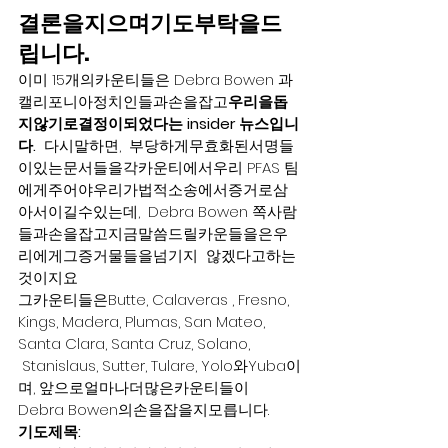
결론을지으며기도부탁을드
립니다.
이미 15개의카운티들은 Debra Bowen 과
캘리포니아정치인들과손을잡고
우리을돕
지않기로결정이되었다는 insider 뉴스입니
다.
  다시말하면,  부당하게무효화된서명들
이있는문서들을각카운티에서우리 PFAS 팀
에게주어야우리가법적소송에서증거로삼
아서이길수있는데,  Debra Bowen 쪽사람
들과손을잡고지금말씀드릴카운들을은우
리에게그증거물들을넘기지  않겠다고하는
것이지요
그카운티들은Butte, Calaveras , Fresno, 
Kings, Madera, Plumas, San Mateo, 
Santa Clara, Santa Cruz, Solano, 
 Stanislaus, Sutter, Tulare, Yolo와Yuba이
며, 앞으로얼마나더많은카운티들이 
Debra Bowen의손을잡을지모릅니다.
기도제목: