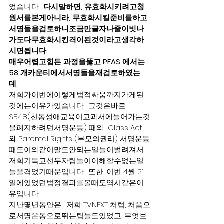
었습니다.  
다시말하면, 유효화시키려고청
원서를본게아니라, 무효화시킬준비를하고
서명들을검토하니조금만글자나줄이빗나
가도다무효화시킨격이된것이라고생각하
시면됩니다.
매우어렵고힘든 과정을뚫고 PFAS 에서는 
58 개카운티에서서명들을재검토하였는
데,   
저희가이번에이렇게법적싸움까지가게된
것에는이유가있습니다.  그것은바로 
SB48(친동성애교육이교과서에들어가는것
을폐지하려던서명운동) 때와  Class Act 
와 Parental Rights (부모의권리) 서명운동
때도이와같이말도안되는일들이벌려져서  
저희기독교선두자팀들이이해할수없는일
들을격었기때문입니다.  또한, 이번 4월 21
일에있었던법정결과를볼때도역시같은이
유입니다.
지난몇년동안은,  저희 TVNEXT 처럼, 처음으
로서명운동으로뛰는팀들도있었고, 무엇보