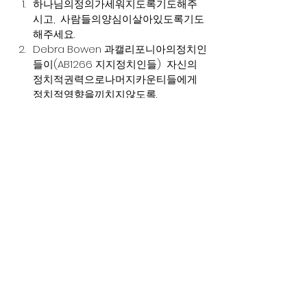
하나님의정의가세워지도록기도해주
시고,  사람들의양심이살아있도록기도
해주세요.
Debra Bowen 과캘리포니아의정치인
들이(AB1266 지지정치인들)  자신의
정치적권력으로나머지카운티들에게
정치적영향을끼치지않도록.
행여끼치더라도,  각카운티에하나님을
두려워하는사람들이있어서그권력에
굴하지않도록기도해주세요.
지금상급법원으로상소하기위해연장
된  이소송을이끌어가고있는 PFAS 팀
의변호사팀들(PJI )과리더들이지치지
않도록.
우리쪽법원팀들이  필요한후원금도충
분히들어오도록.
상급법정에서정의로운판결을내려줄
수있도록 (
캘리포니아에서는기적이일
어나기를기도하는것입니다!!!
  지금캘
리포니아하/상급법원들은거의다친동
성애/자유주위/반기독교적인사람들이