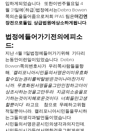
입하게되었습니다.   또한이번주월요일 4
월 21일에(하급)법정에서는Debra Bowen 
쪽의손을들어줌으로저희 PFAS 팀은
더긴연
장전으로돌입, 상급법원에상소하게됩니다.
법정에들어가기전의에피소
드:  
지난 4월 11일법정에들어가기위해  기다리
는동안이런일이있었습니다.  Debra 
Bowen쪽의변호사가  우리쪽사람들을향
해,  
‘캘리포니아시민들의서명은이미유효화
할수있는권리를박탈받은것이나마찬가지
니까,  무효화된서명들을그만인정하고더이
상조사하는것을고만두라.  지금의소송을포
기하는것이지혜로운것이다.  너희들만고생
할뿐이다’ 
 라고요.    참으로  무례하고위협
적일뿐아니라,  캘리포니아시민들을무시하
는그들의생각과발언들이였습니다.
시민들의서명은곧시민의생각과의지인데,  
시민들이시간들여서명한것을그렇게쉽게