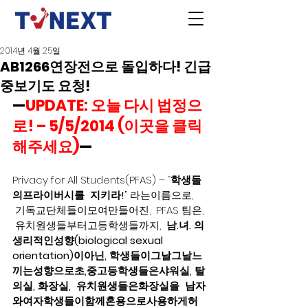
2014년 4월 25일
AB1266연장전으로 돌입하다! 긴급
중보기도 요청!
—
UPDATE: 오늘 다시 법정으
로! – 5/5/2014 (이곳을 클릭 
해주세요)
—
Privacy for All Students(PFAS) – “
학생들
의프라이버시를  지키라!
” 라는이름으로, 
 기독교단체들이모여만들어진,  PFAS 팀은, 
 유치원생들부터고등학생들까지,  
남.녀. 의
생리적인성향(biological sexual 
orientation)이아닌, 학생들이그날그날느
끼는성향으로초,중고등학생들은샤워실, 탈
의실, 화장실,  유치원생들은화장실을  남자
와여자학생들이함께혼용으로사용하게허