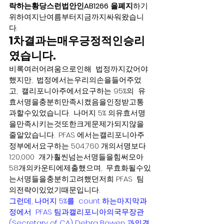
락하는황당스런법안인AB1266 을폐지
하기
위하여지난여름부터지금까지싸워왔습니
다.
1차결과는매우긍정적인승리
였습니다.
비록여러어려움으로인해  법정까지갔어야
했지만,  법정에서는우리의손을들어주었
고,  캘리포니아주에서요구하는 95%의  유
효서명을충분히만족시켰음을인정받고통
과할수있었습니다.  나머지 5% 의유효서명
을만족시키는것또한크게문제가되지않을
줄알았습니다.  PFAS 에서는캘리포니아주
정부에서요구하는 504,760 개의서명보다
120,000  개가훨씬넘는서명들을힘써모아 
58개의카운티에제출했으며,  무효화될수있
는서명들을충분히고려했던저희 PFAS  팀
의전략이있었기때문입니다.
그런데, 나머지 5%를  count 하는마지막과
정에서  PFAS 팀과캘리포니아의국무장관
(Secretary of CA) Debra Bowen 과의견