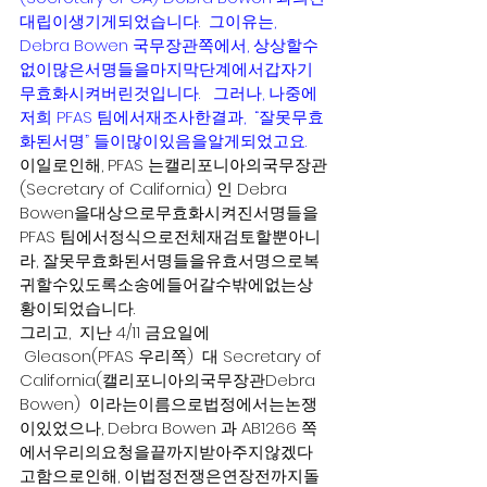
대립이생기게되었습니다.  그이유는, 
Debra Bowen 국무장관쪽에서, 상상할수
없이많은서명들을마지막단계에서갑자기
무효화시켜버린것입니다.   그러나, 나중에
저희 PFAS 팀에서재조사한결과,  “잘못무효
화된서명” 들이많이있음을알게되었고요.
이일로인해, PFAS 는캘리포니아의국무장관
(Secretary of California) 인 Debra 
Bowen을대상으로무효화시켜진서명들을
PFAS 팀에서정식으로전체재검토할뿐아니
라, 잘못무효화된서명들을유효서명으로복
귀할수있도록소송에들어갈수밖에없는상
황이되었습니다.
그리고,  지난 4/11 금요일에 
 Gleason(PFAS 우리쪽)  대 Secretary of 
California(캘리포니아의국무장관Debra 
Bowen)  이라는이름으로법정에서는논쟁
이있었으나, Debra Bowen 과 AB1266 쪽
에서우리의요청을끝까지받아주지않겠다
고함으로인해, 이법정전쟁은연장전까지돌