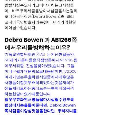
발탈시킬수있다라고이야기하는그사람들
이,   바로우리세금을받아서살림을하는캘리
포니아국무장관(Debra Bowen)과  캘리
포니아국민변호사라는것이  더기가막힌일
이아닐수없습니다.
Debra Bowen 과 AB1266쪽
에서우리를방해하는이유?   
기독교연합단체인 PFAS  는지난한달동안,  
58개의카운티들을직접방문해서AB1266 팀
이무서워할  진실을찾아냈었습니다.  그들
이너무쉽게대문밖으로내동댕이친 130,000
여개가넘는무효화된서명중에서매우많은
서명들이잘못무효화되었다는것을저희가
샘플재검토하는중에도수두룩히직접목격
하는한달이였기때문입니다.  
잘못무효화된서명들을다시살릴수있도록
법정에서손을들어준다면,  Debra Bowen
쪽사람들이양심껏일을한다면,  우리자녀들