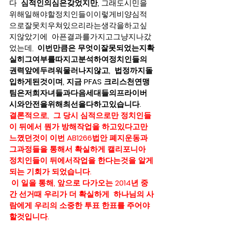
다  
심적인의심은갖었지만, 
그래도시민을
위해일해야할정치인들이이렇게비양심적
으로잘못치우쳐있으리라는생각을하고싶
지않았기에  아픈결과를가지고그냥지나갔
었는데,  
이번만큼은 무엇이잘못되었는지확
실히그여부를따지고분석하여정치인들의
권력앞에두려워물러나지않고,  법정까지돌
입하게된것이며, 지금 PFAS 크리스천연맹
팀은저희자녀들과다음세대들의프라이버
시와안전을위해최선을다하고있습니다. 
결론적으로,  그 당시 심적으로만 정치인들
이 뒤에서 뭔가 방해작업을 하고있다고만 
느꼈던것이 이번 AB1266법안 폐지운동과 
그과정들을 통해서 확실하게 캘리포니아 
정치인들이 뒤에서작업을 한다는것을 알게
되는 기회가 되었습니다. 
 이 일을 통해, 앞으로 다가오는 2014년 중
간 선거때 우리가 더 확실하게  하나님의 사
람에게 우리의 소중한 투표 한표를 주어야 
할것입니다.