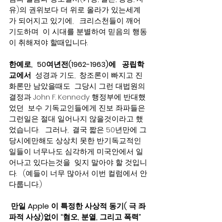
유)의 권위보다 더 위로 올라가 있는세계
가 되어지고 있기에,   크리스천들이 깨어 
기도하며  이 시대를 분별하여 믿음의 행동
이 취해져야 할때입니다.    
한예로,  50여년전(1962-1963)에   공립학
교에서
  성경과 기도,  창조론이 빠지고 진
화론만 남았을때도  그당시 그런 대법원의 
결정과 John F. Kennedy 행정부에 반대했
었던  보수 기독교인들에게 진보 좌파들은 
그런일은 절대 일어나지 않을것이라고 했
었습니다.   그러나,  결국 짧은 50년만에 그
당시에만해도 상상치 못한 반기독교적인 
일들이 너무나도 심각하게 미국안에서 일
어나고 있다는것을  잊지 말아야 할 것입니
다.   (예들이 너무 많아서 이번 컬럼에서 안
다룹니다.)
만일 Apple 이 특정한 사상적 동기( 극 좌
파적 사상)없이 “혐오, 분열, 그리고 폭력” 