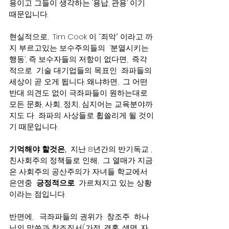
용이고 그들이 생각하는 ‘용납, 관용’ 이기 
때문입니다.
현실적으로,  Tim Cook 이 “죄악” 이라고 까
지 부르고있는 보수주의들의  ‘분열시키는 
행동’, 즉 보수자들의 저항이 없다면,  즉각
적으로  기술 대기업들의 목표인  좌파들의 
세상이 곧 오게 됩니다. 왜냐하면,  그 어떤 
반대 의견도 없이 극좌파들이 원하는대로 
모든 문화, 사회, 정치, 심지어는 교육분야까
지도 다  좌파의 사상들로 휩쓸리게 될 것이
기 때문입니다.   
기억해야 할것은,
  지난 8년간의 반기독교 , 
친사회주의 정책들로 인해,  그 열매가 지금
은 사회주의 공산주의가 자녀들 학교에서 
은연중  
긍정적으로 
 가르쳐지고 있는 상황
이라는 점입니다.  
반면에,   극좌파들의 권위가  창조주  하나
님의 말씀과 창조질서(가정, 결혼, 생명, 자