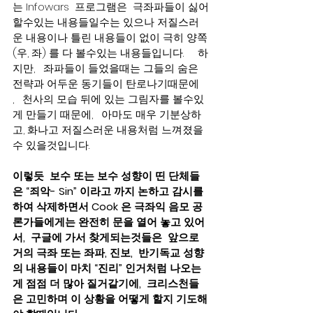
는 Infowars  프로그램은  극좌파들이 싫어
할수있는 내용들일수는 있으나 저질스러
운 내용이나 틀린 내용들이 없이 극히 양쪽
(우, 좌) 를 다 볼수있는 내용들입니다.     하
지만,   좌파들이 들었을때는 그들의 숨은 
전략과 어두운 동기들이 탄로나기때문에 
,   천사의 모습 뒤에 있는 그림자를 볼수있
게 만들기 때문에,   아마도 매우 기분상하
고, 화나고 저질스러운 내용처럼 느껴졌을
수 있을것입니다. 
이렇듯  보수 또는 보수 성향이 띤 단체들
은 “죄악- Sin” 이라고 까지 논하고 감시를 
하여 삭제하면서 Cook 은 극좌익 음모 공
론가들에게는 완전히 문을 열어 놓고 있어
서,  구글에 가서 찾게되는것들은  앞으로 
거의 극좌 또는 좌파, 진보,  반기독교 성향
의 내용들이 마치 “진리” 인거처럼 나오는
게 점점 더 많아 질거같기에,  크리스천들
은 고민하며 이 상황을 어떻게 할지 기도해