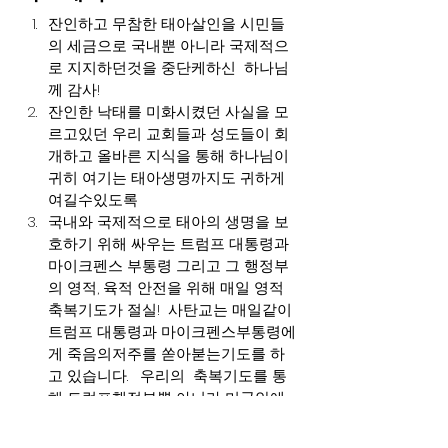
잔인하고 무참한 태아살인을 시민들
의 세금으로 국내뿐 아니라 국제적으
로 지지하던것을 중단케하신  하나님
께 감사!
잔인한 낙태를 미화시켰던 사실을 모
르고있던 우리 교회들과 성도들이 회
개하고 올바른 지식을 통해 하나님이 
귀히 여기는 태아생명까지도 귀하게 
여길수있도록
국내와 국제적으로 태아의 생명을 보
호하기 위해 싸우는 트럼프 대통령과 
마이크펜스 부통령 그리고 그 행정부
의 영적, 육적 안전을 위해 매일 영적 
축복기도가 절실!  사탄교는 매일같이 
트럼프 대통령과 마이크펜스부통령에
게 죽음의저주를 쏟아붇는기도를 하
고 있습니다.   우리의  축복기도를 통
해 트럼프행정부뿐 아니라 미국안에 
뿌리내리고있던 모든 저주를 다 날려
보낼수있기를 소망합니다. Top of 