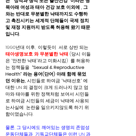
는  “성적과 생식 또는 출산건강” 이라는 명
목아래 여성과 태아 건강 보호 이외에 , 그
와는 반대로 무분별한 낙태까지도 수행하
고 촉진시키는 세계적 단체들이 국제 정치 
및 재정 지원까지 받도록 허용해 왔기 때문
입니다.    
1990년대 이후,  이렇듯이  서로 상반 되는 
태아생명보호 와 무분별한 낙태
 (당시 이들
은 “안전한 낙태”라고 미화시킴)  를 허용하
는 정책들을  
“Sexual & Reproductive 
Health” 라는 용어(단어) 아래 함께 묶었
던 이유는,
 시민들로 하여금 “낙태선호” 에 
대한 UN 의 결정이 크게 드러나지 않고 엄
마와 태아를 위한 정책처럼 보여서 시민들
로 하여금 시민들의 세금이 낙태에 사용되
는사실에  논란을 일으키지않도록 하기 위
함이였습니다.  
물론, 그 당시에도 깨어있는 생명의 존엄성 
운동단체들과  기독교단체들은 이런 UN 과 