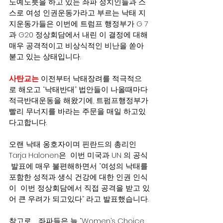
노예노릇을 하고 있는 좌파 정치인들과 스
스로 여성 인권운동가라고 부르는 낙태 지
지운동가들은 이번에 트럼프 행정부가 G 7
과 G20 정상회담에서 내린 이 결정에 대해 
매우 공격적이고 비상식적인 비난을 쏟아
붇고 있는 상태입니다.  
사탄교는
 이전부터 낙태장려를 적극적으
로 해오고 “낙태반대” 법안들이 나올때마다 
적극반대운동을 해왔기에, 트펌프행정부가 
빨리 무너지를 바라는 주문을 매일 하고있
다고합니다.
오랜 낙태 옹호자이며 핀란드의 총리인 
Tarja Halonen은  이번 미국과 UN 의 공식 
 발표에 매우 불편해하면서 “여성의 낙태를 
포함한 성적과 생식 건강에 대한 인권 인식
이  이번 정상회담에서 직접 공격을 받고 있
어 큰 우려가 되고있다” 라고 발표했습니다.
참고로,   좌파들은 늘 “Women’s Choice, 