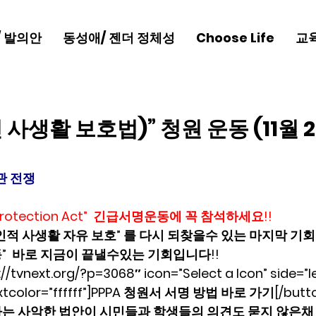
/ 발의안
동성애/ 젠더 정체성
Choose Life
교
인 사생활 보호법)” 청원 운동 (11월 
관 전쟁
cy Protection Act”  긴급서명운동에 꼭 참석하세요!!
인적 사생활 자유 보호” 를 다시 되찾을수 있는 마지막 기회
운동”  바로 지금이 끝낼수있는 기회입니다!!
p://tvnext.org/?p=3068″ icon=”Select a Icon” side=”le
extcolor=”ffffff”]PPPA 청원서 서명 방법 바로 가기[/butt
6  이라는 사악한 법안이 시민들과 학생들의 의견도 묻지 않은