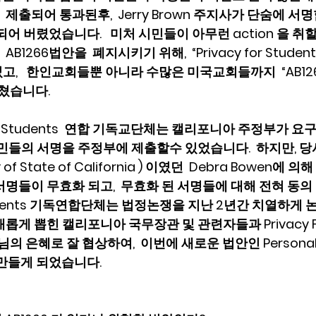
제출되어 통과된후,  Jerry Brown 주지사가 단숨에 서
과되어 버렸었습니다.   미처 시민들이 아무런 action 을 
1266법안을  폐지시키기 위해,  “Privacy for Student
,   한인교회들뿐 아니라 수많은 미국교회들까지  “AB126
쳤습니다.  
y for Students  연합 기독교단체는 캘리포니아 주정부가 
시민들의 서명을 주정부에 제출할수 있었습니다.  하지만, 당
of State of California ) 이였던  Debra Bowen에
서명들이 무효화 되고,  무효화 된 서명들에 대해 전혀 동의
ll Students 기독연합단체는 법정논쟁을 지난 2년간 치열하
에 새롭게 뽑힌 캘리포니아 국무장관 및 관련자들과 Privacy For
님의 은혜로 잘 협상하여,  이번에 새로운 법안인 Personal P
를  만들게 되었습니다.  