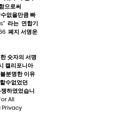
명함으로써 
취할수없을만큼 빠
s”  라는  연합기
6  폐지 서명운
요구한 숫자의 서명
시 캘리포니아 
 의해 불분명한 이유
 할수없었던 
게 논쟁하였었습니
 All 
rivacy 