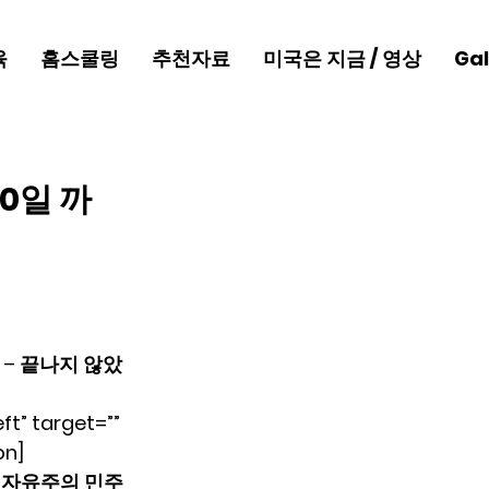
육
홈스쿨링
추천자료
미국은 지금 / 영상
Gal
20일 까
 – 끝나지 않았
ft” target=”” 
on]
채 자유주의 민주