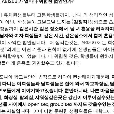
 AB1266 가 얼마나 위험한 법안인가?
아 유치원생들부터 고등학생들까지,  남.녀. 의 생리적인 성향(bi
ion)이 아닌,  학생들이 그날그날 
느끼는
 (
감정적
)성향으로 
화장실까지 
같은시간, 같은 장소에서  남.녀 혼용을 허락하며
남자와 여자 학생들이 같은 시간, 같은장소에서 함께 혼
 사악한 법안입니다.   더 심각한것은,  AB1266 에는 
기분” 외에는 어떤 기준과 원칙이 없기에, 선생님들은, 아
허락할수밖에 없습니다.  더 위험한 것은, 학생들이 원하
들에게 혼용을 권면할수도 있게 됩니다.
 캘리포니아 학교들안에 법적으로 허락이 된상태이기때문에, 
 다니는 여학생들과 남학생들은 집에 와서 학교화장실, 
부모들에게 이야기하고있습니다. 뿐만아니라,  나쁜 마음을
,  화장실, 탈의실, 샤워실같은곳은 강간이 이루어질수있
들 사이에서 open sex, group sex 까지도 갖을수있
 사실입니다.   
이미 이런 문란한 성행위들은 대학교에 