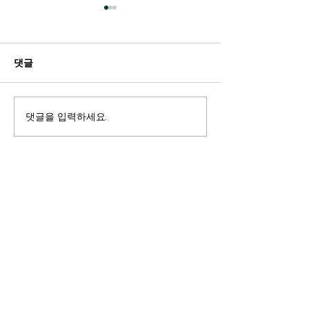
댓글
댓글을 입력하세요.
성경적 세계관 학부모/사
창조과학 세미나 
역자/교사 Intro 컨프렌스
이번주일 (10/11
2021
9시(PST)