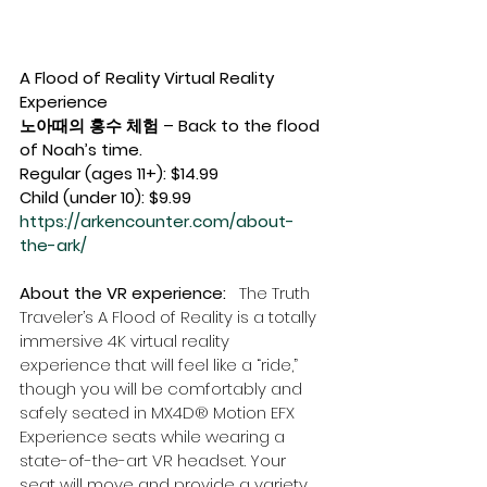
A Flood of Reality Virtual Reality 
Experience
노아때의 홍수 체험 – Back to the flood 
of Noah’s time.
Regular (ages 11+): $14.99
Child (under 10): $9.99
https://arkencounter.com/about-
the-ark/
About the VR experience:   
The Truth 
Traveler’s A Flood of Reality is a totally 
immersive 4K virtual reality 
experience that will feel like a “ride,” 
though you will be comfortably and 
safely seated in MX4D® Motion EFX 
Experience seats while wearing a 
state-of-the-art VR headset. Your 
seat will move and provide a variety 