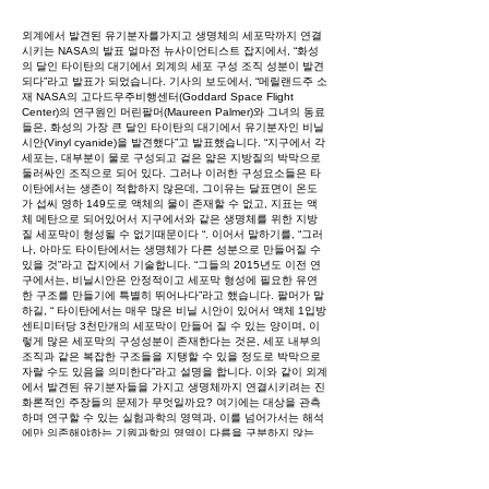
외계에서 발견된 유기분자를가지고 생명체의 세포막까지 연결
시키는 NASA의 발표 얼마전 뉴사이언티스트 잡지에서, “화성
의 달인 타이탄의 대기에서 외계의 세포 구성 조직 성분이 발견
되다”라고 발표가 되었습니다. 기사의 보도에서, “메릴랜드주 소
재 NASA의 고다드우주비행센터(Goddard Space Flight
Center)의 연구원인 머린팔머(Maureen Palmer)와 그녀의 동료
들은, 화성의 가장 큰 달인 타이탄의 대기에서 유기분자인 비닐
시안(Vinyl cyanide)을 발견했다”고 발표했습니다. “지구에서 각
세포는, 대부분이 물로 구성되고 겉은 얇은 지방질의 박막으로
둘러싸인 조직으로 되어 있다. 그러나 이러한 구성요소들은 타
이탄에서는 생존이 적합하지 않은데, 그이유는 달표면이 온도
가 섭씨 영하 149도로 액체의 물이 존재할 수 없고, 지표는 액
체 메탄으로 되어있어서 지구에서와 같은 생명체를 위한 지방
질 세포막이 형성될 수 없기때문이다 “. 이어서 말하기를, “그러
나, 아마도 타이탄에서는 생명체가 다른 성분으로 만들어질 수
있을 것”라고 잡지에서 기술합니다. “그들의 2015년도 이전 연
구에서는, 비닐시안은 안정적이고 세포막 형성에 필요한 유연
한 구조를 만들기에 특별히 뛰어나다”라고 했습니다. 팔머가 말
하길, “ 타이탄에서는 매우 많은 비닐 시안이 있어서 액체 1입방
센티미터당 3천만개의 세포막이 만들어 질 수 있는 양이며, 이
렇게 많은 세포막의 구성성분이 존재한다는 것은, 세포 내부의
조직과 같은 복잡한 구조들을 지탱할 수 있을 정도로 박막으로
자랄 수도 있음을 의미한다”라고 설명을 합니다. 이와 같이 외계
에서 발견된 유기분자들을 가지고 생명체까지 연결시키려는 진
화론적인 주장들의 문제가 무엇일까요? 여기에는 대상을 관측
하며 연구할 수 있는 실험과학의 영역과, 이를 넘어가서는 해석
에만 의존해야하는 기원과학의 영역이 다름을 구분하지 않는
오류가 있음을 알 수 있습니다. 즉, 유기시안 분자의 발견은 관
측의 결과이나, 그 분자들이 세포박막으로 변화되는 지에대해
서는 관측정보가 없으며, 어떤 경로로 또는 얼마나 시간이 걸리