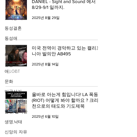
DANIEL - Sight and Sound 에서
8/29-9/1 일까지.
교육, 학교
교육용 자료
2025년 8월 29일
동성결혼
동성애
동성애 / 젠
미국 전역이 경악하고 있는 캘리포
니아 발의안 AB495
더 정체성
동성
2025년 8월 14일
애,LGBT
문화
미국선거
올바로 아는게 힘입니다! LA 폭동
(RIOT) 어떻게 봐야 할까요 ? 크리스
미국은 지금
천으로의 태도와 기도제목
법안/발의안
2025년 6월 10일
생명,낙태
신앙의 자유