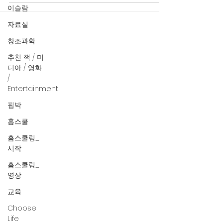
이슬람
자료실
창조과학
추천 책 / 미
디아 / 영화
/
Entertainment
핍박
홈스쿨
홈스쿨링_
시작
홈스쿨링_
영상
교육
Choose
Life