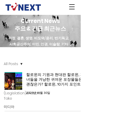
Current News
주요 & 긴급 최근뉴스
가정, 결혼, 생명, 비도덕/윤리, 반기독교,
사회공산주의, 이민, 인권, 이슬람, 기타
최근 News
All Posts
All Posts
할로윈의 기원과 현대판 할로윈, 자
녀들을 겨냥한 귀여운 포장물들은
법안 / 발의
괜찮은가? 할로윈, 10가지 포인트 !
안
(Legislation)&Action
2023년 10월 30일
Take
미디아