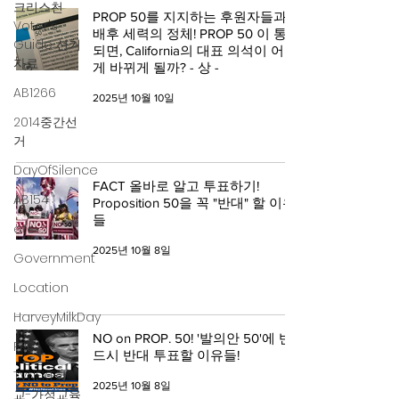
크리스천
PROP 50를 지지하는 후원자들과
Voter's
배후 세력의 정체! PROP 50 이 통과
Guide 선거
되면, California의 대표 의석이 어떻
자료
게 바뀌게 될까? - 상 -
AB1266
2025년 10월 10일
2014중간선
거
DayOfSilence
FACT 올바로 알고 투표하기!
AB154
Proposition 50을 꼭 "반대" 할 이유
들
etc
2025년 10월 8일
Government
Location
HarveyMilkDay
NO on PROP. 50! '발의안 50'에 반
PRE
드시 반대 투표할 이유들!
TVNEXT학
2025년 10월 8일
교-가정교육