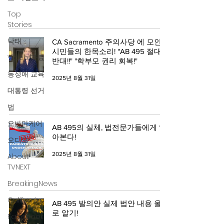
Top
Stories
낙태
CA Sacramento 주의사당 에 모인
시민들의 한목소리! "AB 495 절대
Video 자료
반대!!" "학부모 권리 회복!"
동성애 교육
2025년 8월 31일
대통령 선거
법
오바마케어
AB 495의 실체, 법전문가들에게 알
아본다!
오디오
2025년 8월 31일
About
TVNEXT
BreakingNews
California
AB 495 발의안 실제 법안 내용 올바
로 알기!
Facebook