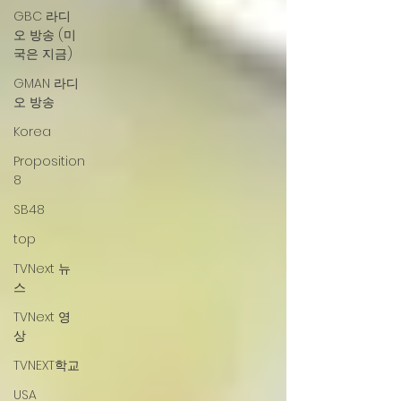
GBC 라디
오 방송 (미
국은 지금)
GMAN 라디
오 방송
Korea
Proposition
8
SB48
top
TVNext 뉴
스
TVNext 영
상
TVNEXT학교
USA