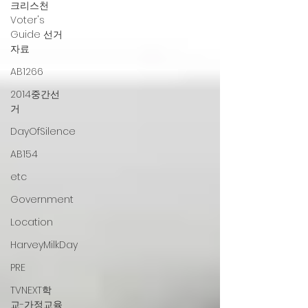
크리스천
Voter's
Guide 선거
자료
AB1266
2014중간선
거
DayOfSilence
AB154
etc
Government
Location
HarveyMilkDay
PRE
TVNEXT학
교-가정교육