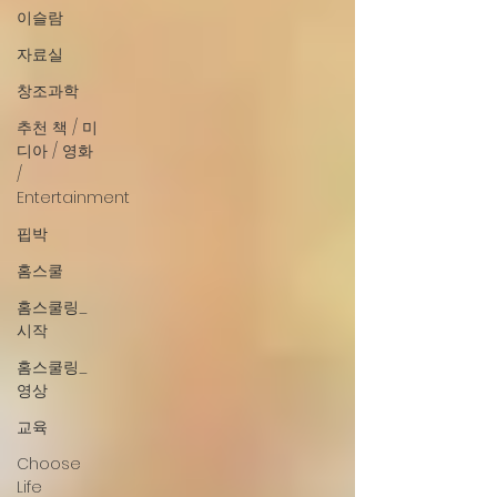
이슬람
자료실
창조과학
추천 책 / 미
디아 / 영화
/
Entertainment
핍박
홈스쿨
홈스쿨링_
시작
홈스쿨링_
영상
교육
Choose
Life