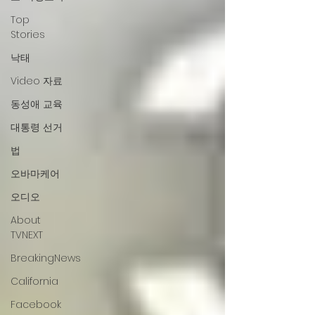
Top
Stories
낙태
Video 자료
동성애 교육
대통령 선거
법
오바마케어
오디오
About
TVNEXT
BreakingNews
California
Facebook