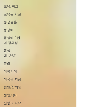
교육, 학교
교육용 자료
동성결혼
동성애
동성애 / 젠
더 정체성
동성
애,LGBT
문화
미국선거
미국은 지금
법안/발의안
생명,낙태
신앙의 자유