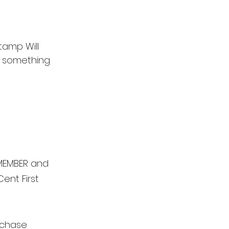
tamp Will 
t something 
MEMBER and 
nt First 
rchase 