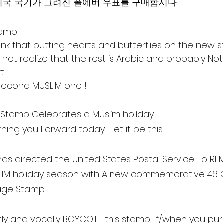
국 국기가 그려진 폴에버 우표를 구매합시다.
tamp
ink that putting hearts and butterflies on the new s
ot realize that the rest is Arabic and probably No
t.
econd MUSLIM one!!!
Stamp Celebrates a Muslim holiday.
 thing you Forward today… Let it be this!
s directed the United States Postal Service To RE
LIM holiday season with A new commemorative 46 Ce
age Stamp.
y and vocally BOYCOTT this stamp, If/when you pu