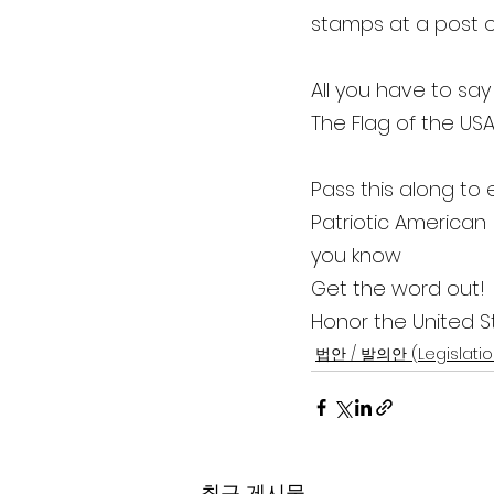
stamps at a post of
All you have to say
The Flag of the US
Pass this along to 
Patriotic American
you know
Get the word out!
Honor the United S
법안 / 발의안 (Legislatio
최근 게시물