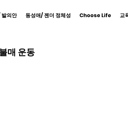
/ 발의안
동성애/ 젠더 정체성
Choose Life
교
 불매 운동