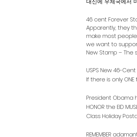
대신에 우체국에서 미
46 cent Forever S
Apparently, they th
make most people n
we want to suppor
New Stamp – The s
USPS New 46-Cent 
If there is only ONE
President Obama ha
HONOR the EID MUS
Class Holiday Post
REMEMBER adamantl