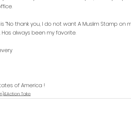
fice.
 is “No thank you, I do not want A Muslim Stamp on my
A Has always been my favorite.
every
tates of America !
n)&Action Take