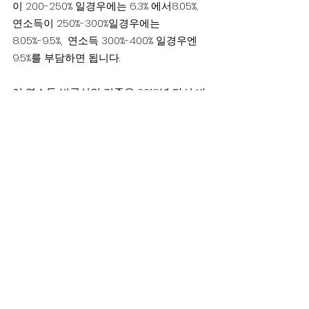
이 200-250% 일경우에는 6.3% 에서8.05%, 
연소득이 250%-300%일경우에는 
8.05%-9.5%,  연소득 300%-400% 일경우엔 
9.5%를 부담하면 됩니다.
이 연소득 빈곤선의 기준은 2016년 다시 바
뀌게 되는데, 개인의 연소득이 $11,800 으
로, 4인 가정일경우 $24,000 으로 바뀌게 
된다고 합니다.
노년층 의료보장제인 메디케어에서는
처방약값 지원에서 제외된 ‘도너츠 홀
(Medicare Part D coverage gap – 
메디케어의 메꿔지지 않은 공백)’을 메
꾸기 위해 2012년부터 1인당 250달러
를 환불해주고 2011년부터는 브랜드약
값도 50%를 할인해주어야 하는것이 오
바마케어의 취지입니다.
이번 글에서는 오바마케어의  장점이라고 