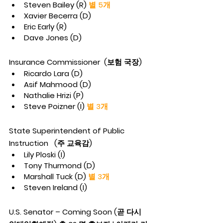
Steven Bailey (R) 
별 5개
Xavier Becerra (D)
Eric Early (R)
Dave Jones (D)
Insurance Commissioner  (보험 국장)
Ricardo Lara (D)
Asif Mahmood (D)
Nathalie Hrizi (P)
Steve Poizner (I) 
별 3개
State Superintendent of Public 
Instruction   (주 교육감)
Lily Ploski (I)
Tony Thurmond (D)
Marshall Tuck (D) 
별 3개
Steven Ireland (I)
U.S. Senator – Coming Soon (곧 다시 