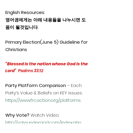
English Resources:
영어권에게는 아래 내용들을 나누시면 도
움이 될것입니다.
Primary Election(June 5) Guideline for 
Christians
“Blessed is the nation whose God is the 
Lord”
  Psalms 33:12
Party Platform Comparison
 – Each 
Party’s Value & Beliefs on KEY issues.
https://www.frcaction.org/platforms
Why Vote?
 Watch Video: 
http://voteundergod.com/index.php