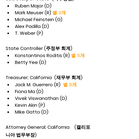
Ruben Major (D)
Mark Meuser (R) 
별 3개
Michael Feinstein (G)
Alex Padilla (D)
T. Weber (P)
State Controller (주정부 회계)
Konstantinos Roditis (R) 
별 5개
Betty Yee (D)
Treasurer; California  (재무부 회계)
Jack M. Guerrero (R)  
별 5개
Fiona Ma (D)
Vivek Viswanathan (D)
Kevin Akin (P)
Mike Gatto (D)
Attorney General; California    (캘리포
니아 법무부장)