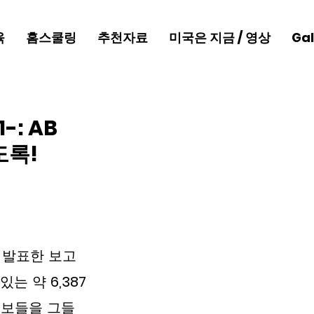
육
홈스쿨링
추천자료
미국은 지금 / 영상
Gal
: AB
도록!
       
 발표한 보고
 있는 약 
6,387
정보들을 그들