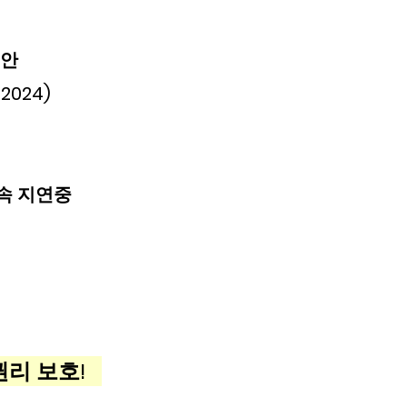
안  
-2024)
 계속 지연중
 보호!   