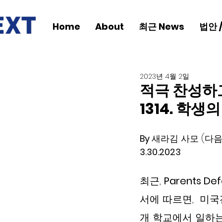
Home
About
최근 News
법안 
2023년 4월 2일
적극 찬성하고
1314. 학
By 
새라김 사모 (다음
3.30.2023
최근, 
Parents Def
서에 따르면,  미
개 학교에서 일하는