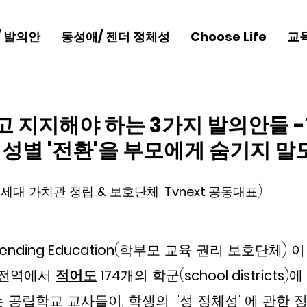
/ 발의안
동성애/ 젠더 정체성
Choose Life
교
 지지해야 하는 3가지 발의안들 -1-
생의 성별 '전환'을 부모에게 숨기지 말
세대 가치관 정립 
&
 보호단체, 
Tvnext 
공동대표)               
ending Education
(학부모 교육 권리 보호단체) 이
국전역에서 
적어도
 174
개의 학군(
school districts
)에
 공립학교 교사들이, 학생의  '성 정체성' 에 관한 