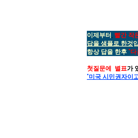
이제부터
, 
빨간 작
답을 샘플로 한것
입
항상 답을 한후
"다
첫질문에  별표
가 
"미국 시민권자이고