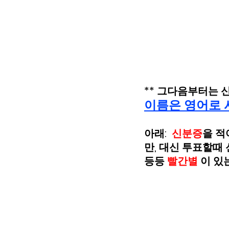
** 그다음부터는 신
이름은 영어로 
아래:  
신분증
을 적
만, 대신 투표할때 
등등 
빨간별 
이 있