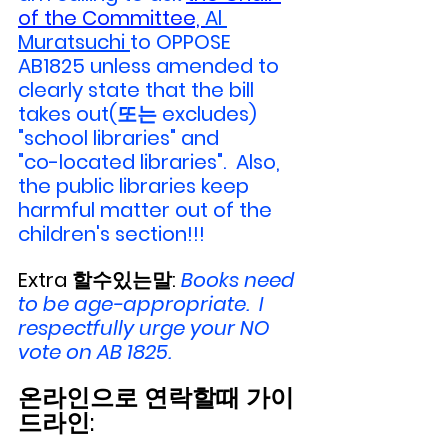
of the Committee, 
Al 
Muratsuchi 
to OPPOSE 
AB1825 unless amended to 
clearly state that the bill 
takes out(또는 excludes) 
"school libraries" and 
"co-located libraries".  Also, 
the public libraries keep 
harmful matter out of the 
children's section!!!
Extra 할수있는말: 
Books need 
to be age-appropriate.  I 
respectfully urge your NO 
vote on AB 1825.
온라인으로 연락할때 가이
드라인: 