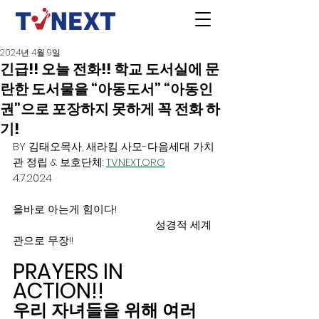
2024년 4월 9일
긴급!! 오늘 전화!! 학교 도서실에 문
란한 도서물을 “아동도서” “아동인
권”으로 포장하지 못하게 꼭 전화 하
기!
BY 김태오목사, 새라킴 사모-다음세대 가치
관 정립 & 보호단체: 
TVNEXT.ORG
4.7.2024
올바로 아는게 힘이다!				
					성경적 세계
관으로 무장!! 
PRAYERS IN 
ACTION!!   
우리 자녀들을 위해 여러