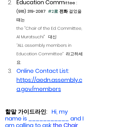
Education Comm
ittee
 : 
(916) 319-2087  
#2로
 전화 
걸었을
때는 
the "Chair of the Ed. Committee, 
Al Muratsuchi"   대신  
“ALL assembly members in 
Education Committee”  라고하세
요.
Online
Contact List: 
https://aedn.assembly.c
a.gov/members
할말 가이드라인:
   Hi, my 
name is ___________ and I 
am calling to ask 
the Chair 