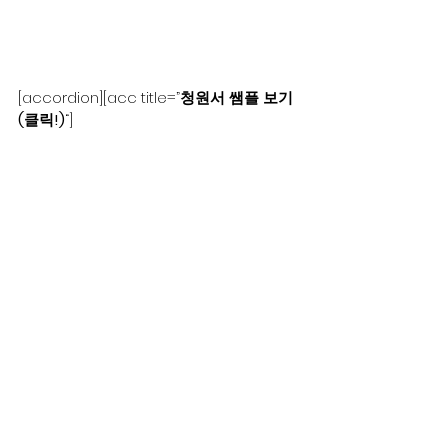
[accordion][acc title=”
청원서 쌤플 보기 
(클릭!)
“]