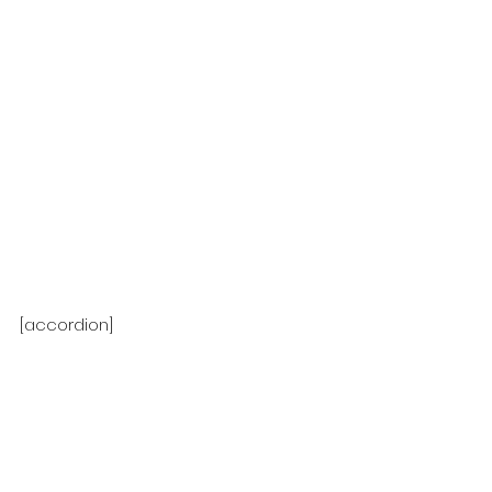
[accordion]
[acc title=”
배포자 선언서 (DOC) 작성 방
법 자세히 보기 (클릭!)
“]