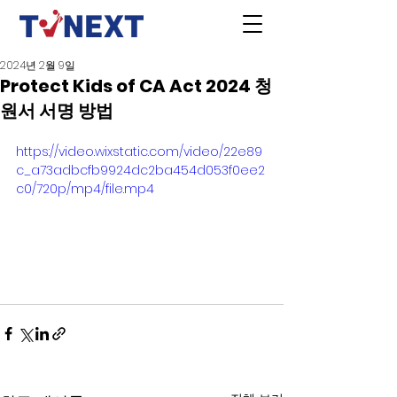
2024년 2월 9일
Protect Kids of CA Act 2024 청
원서 서명 방법
https://video.wixstatic.com/video/22e89
c_a73adbcfb9924dc2ba454d053f0ee2
c0/720p/mp4/file.mp4