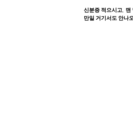
신분증 적으시고,  맨 
만일 거기서도 안나오면