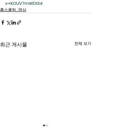
v=KOUV7mWDI34
홈스쿨링_영상
전체 보기
최근 게시물