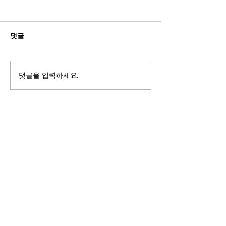
댓글
댓글을 입력하세요.
귀로 듣는 성경말씀 (The
성경적 세계관 학부모/사
Holy Bible)
역자/교사 Intr
2021