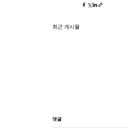
최근 게시물
Nothing to be “Happy”
댓글
nor “Celebrate” about