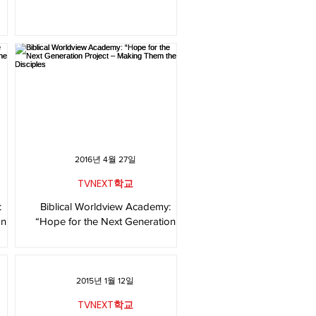
2016년 4월 27일
TVNEXT학교
:
Biblical Worldview Academy:
on
“Hope for the Next Generation
Project – Making Them the
Disciples
2015년 1월 12일
TVNEXT학교