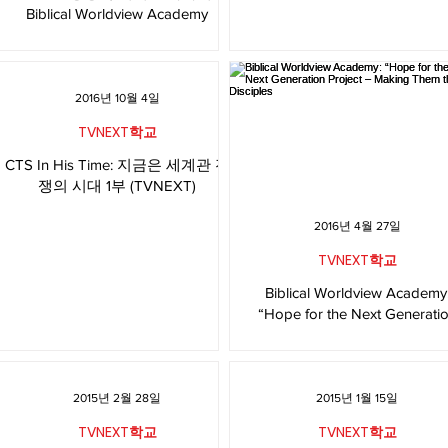
Biblical Worldview Academy
2016년 10월 4일
TVNEXT학교
CTS In His Time: 지금은 세계관 전
쟁의 시대 1부 (TVNEXT)
2016년 4월 27일
TVNEXT학교
Biblical Worldview Academy
“Hope for the Next Generati
Project – Making Them the
Disciples
2015년 2월 28일
2015년 1월 15일
TVNEXT학교
TVNEXT학교