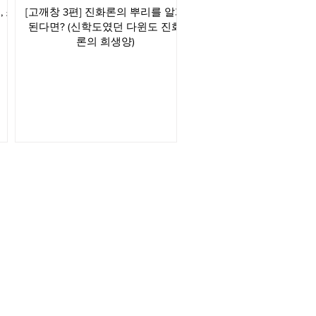
 소
[고깨창 3편] 진화론의 뿌리를 알게
된다면? (신학도였던 다윈도 진화
론의 희생양)