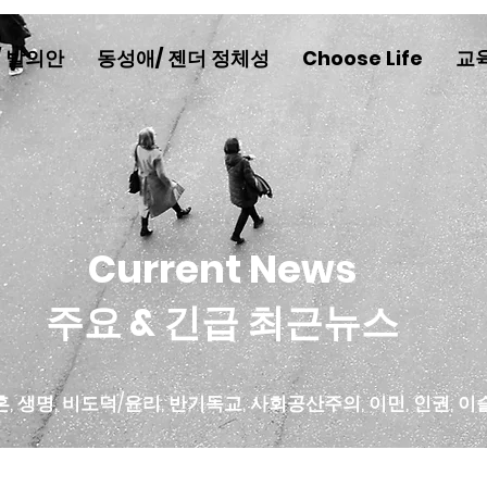
/ 발의안
동성애/ 젠더 정체성
Choose Life
교
Current News
주요 & 긴급 최근뉴스
혼, 생명, 비도덕/윤리, 반기독교, 사회공산주의, 이민, 인권, 이