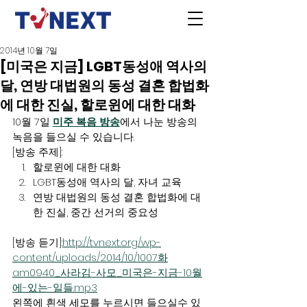
2014년 10월 7일
[미국은 지금] LGBT동성애 역사의
달, 연방 대법원의 동성 결혼 합법화
에 대한 진실, 할로윈에 대한 대화
10월 7일 
미주 복음 방송
에서 나눈 방송의 
녹음을 들으실 수 있습니다.
[방송 주제]:
할로윈에 대한 대화
LGBT동성애 역사의 달, 자녀 교육
연방 대법원의 동성 결혼 합법화에 대
한 진실, 중간 선거의 중요성
[방송 듣기]:
http://tvnext.org/wp-
content/uploads/2014/10/1007화
am0940_사라김-사모_미국은-지금-10월
에-있는-일들.mp3
왼쪽에 흰색 세모를 누르시면 들으실수 있