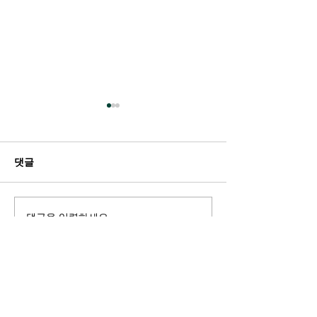
댓글
댓글을 입력하세요.
트랜스젠더 시술을 받고 난
동성애자에서 
성전환자들의 절망적인 후
로의 여정… “Jou
회들! 이런 시술을 격려하
Out”의 저자 켄
는 공립학교의 세뇌교육을
(Ken William
강력히 반대해주세요!! -
상-