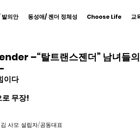
/ 발의안
동성애/ 젠더 정체성
Choose Life
교
sgender –“탈트랜스젠더” 남녀들
–
힘이다
로 무장!
라 김 사모. 설립자/공동대표