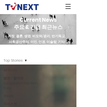
Current News
주요 & 긴급 최근뉴스
가정, 결혼, 생명, 비도덕/윤리, 반기독교,
사회공산주의, 이민, 인권, 이슬람, 기타
최근 News
Top Stories
All Posts
법안 / 발의안
(Legislation)&Action
Take
미디아
크리스천