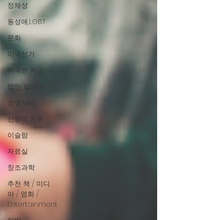
정체성
동성애,LGBT
문화
미국선거
미국은 지금
법안/발의안
생명,낙태
신앙의 자유
이슬람
자료실
창조과학
추천 책 / 미디
아 / 영화 /
Entertainment