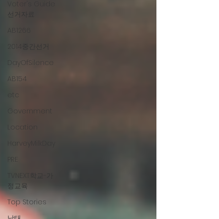
Voter's Guide
선거자료
AB1266
2014중간선거
DayOfSilence
AB154
etc
Government
Location
HarveyMilkDay
PRE
TVNEXT학교-가
정교육
Top Stories
낙태