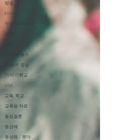
방송
Korea
Proposition 8
SB48
top
TVNext 뉴스
TVNext 영상
TVNEXT학교
USA
교육, 학교
교육용 자료
동성결혼
동성애
동성애 / 젠더