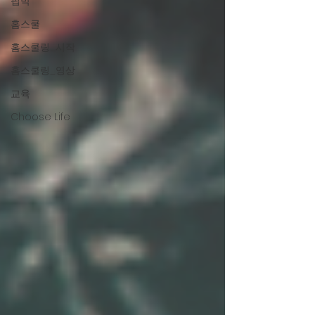
핍박
홈스쿨
홈스쿨링_시작
홈스쿨링_영상
교육
Choose Life