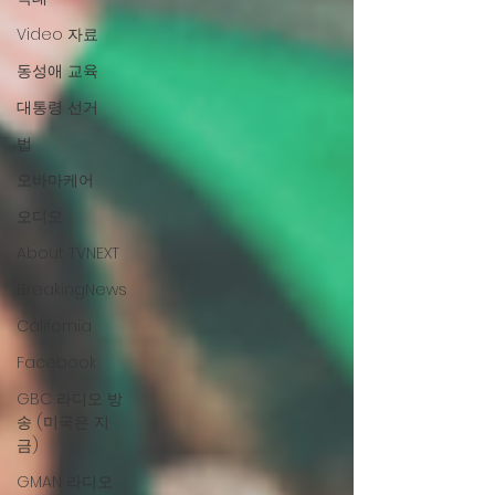
Video 자료
동성애 교육
대통령 선거
법
오바마케어
오디오
About TVNEXT
BreakingNews
California
Facebook
GBC 라디오 방
송 (미국은 지
금)
GMAN 라디오