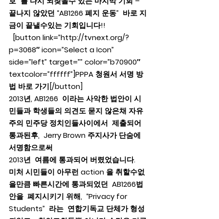
호” 를 다시 되찾을수 있는 마지막 기회 – 
끝나지 않았던 “AB1266 폐지 운동”  바로 지
금이 끝낼수있는 기회입니다!!
  [button link=”http://tvnext.org/?
p=3068″ icon=”Select a Icon” 
side=”left” target=”” color=”b70900″ 
textcolor=”ffffff”]PPPA 청원서 서명 방
법 바로 가기[/button]
2013년, AB1266  이라는 사악한 법안이 시
민들과 학생들의 의견도 묻지 않은채 자유
주의 민주당 정치인들사이에서  제출되어 
통과된후,  Jerry Brown 주지사가 단숨에 
서명함으로써
2013년  여름에 통과되어 버렸었습니다.   
미처 시민들이 아무런 action 을 취할수없
을만큼 빠른시간에 통과되었던  AB1266법
안을  폐지시키기 위해,  “Privacy for 
Students”  라는  연합기독교 단체가 형성