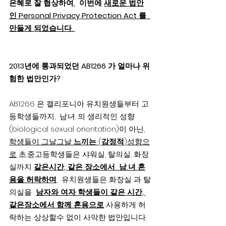
은혜로 잘 협상하여,  이번에 
새로운 법안
인 Personal Privacy Protection Act 를  
만들게 되었습니다. 
2013년에 통과되었던 AB1266 가 얼마나 위
험한 법안인가?
AB1266 은 캘리포니아 유치원생들부터 고
등학생들까지,  남.녀. 의 생리적인 성향
(biological sexual orientation)이 아닌,  
학생들이 그날그날 
느끼는
 (
감정적
)성향으
로
 초,중고등학생들은 샤워실, 탈의실, 화장
실까지 
같은시간, 같은 장소에서  남.녀 혼
용을 허락하며
,  유치원생들은 화장실 과 탈
의실을  
남자와 여자 학생들이 같은 시간, 
같은장소에서 함께 혼용으로
 사용하게 허
락하는 상상할수 없이 사악한 법안입니다.   