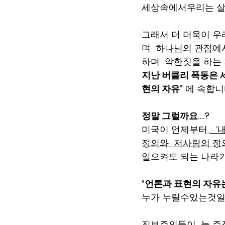
세상속에서우리는 살고있
그래서 더 더욱이 우
며  하나님의 관점에
하며  악한짓을 하는
지난 버클리 폭동은 세
현의 자유”
 에 속합니다
정말 그럴까요….? 
미국이 언제부터
, 
정의와  저사람의 정
일으켜도 되는 나라가
“언론과 표현의 자유
누가 누릴수있는것일
진보주의들이  늘 주장하