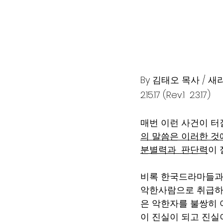
By 김태오 목사 / 새라김 사모        
2.15.17 (Rev.1  2.3.17)
매번 이런 사건이 터
의 말씀은 이러한 것
분별력과  판단력
이 
비록 한국드라마들과,
악한사람으로 취급하
은 악한자를 불쌍히 
이 진실이 되고 진실이