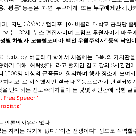
,   평등”
 등등은  과연  누구에게  또는 
누구에게만 
해당되
,  지난 2/2/2017 캘리포니아 버클리 대학교 공화당 
opoulos 는  32세  뉴스 편집자이며 트럼프 후원자이기 
, 성별 차별자, 모슬렘포비아, 백인 우월주의자” 등의 낙인
 Berkeley-버클리 대학에서 처음에는  “Milo의 가치관
종하기 위해  허락했다”  라고 했지만 결국 강의 2시간전
터 1,500명 이상의 군중들이 항의하며 행사 장소에 모여서
test 평화데모” 로 시작했지만 결국 대폭동으로까지 연결되었기
오는것을 반대하는 진보주의자들이 든 몇몇 싸인판에 적힌 글
t Free Speech”
racists”  
 언론의자유란 없다,” 
 자리는 여기에 없다,” “이건 전쟁이다”  정도로 직역할