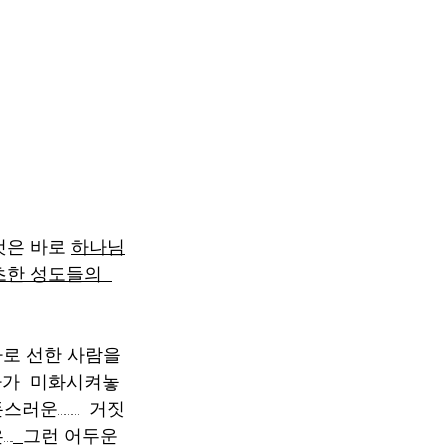
                   
은 바로 
하나님
초한 성도들의  
짜로 선한 사람을 
가  미화시켜놓
러운………  거짓
.
그런 어두운 