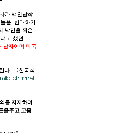
o강사가 백인남학
들을  반대하기 
의 낙인을 찍은 
려고 했던  
애 남자이며 미국
힌다고 (한국식 
8/milo-channel-
주의를 지지하며 
  돈을주고 고용