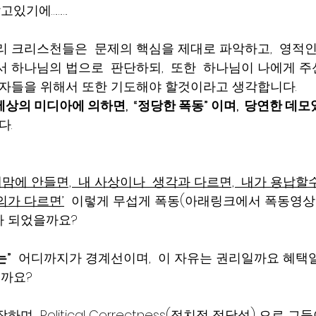
기에……….  
리 크리스천들은  문제의 핵심을 제대로 파악하고,  영적
서 하나님의 법으로  판단하되,  또한  하나님이 나에게 
 자들을 위해서 또한 기도해야 할것이라고 생각합니다.  
상의 미디아에 의하면,  “정당한 폭동” 이며,  당연한 데모
. 
  ‘내맘에 안들면,  내 사상이나  생각과 다르면,  내가 용납할
의가 다르면’
  이렇게 무섭게 폭동(아래링크에서 폭동영상 
 되었을까요?   
는”
  어디까지가 경계선이며,  이 자유는 권리일까요 혜택일
까요? 
며  Political Correctness(정치적 정당성) 으로 