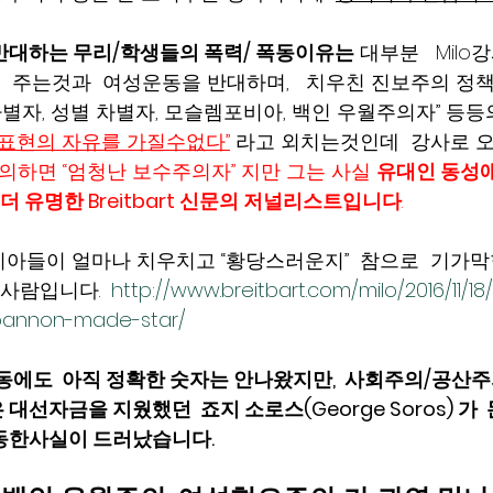
반대하는 무리/학생들의 폭력/ 폭동이유는
 대부분   Mil
 주는것과  여성운동을 반대하며,   치우친 진보주의 정책
차별자, 성별 차별자, 모슬렘포비아, 백인 우월주의자” 등등
“표현의 자유를 가질수없다”
 라고 외치는것인데  강사로 오
의하면 “엄청난 보수주의자” 지만 그는 사실 
유대인 동성
 유명한 Breitbart 신문의 저널리스트입니다
. 
아들이 얼마나 치우치고 “황당스러운지”  참으로  기가막
사람입니다. 
 http://www.breitbart.com/milo/2016/11/1
bannon-made-star/
폭동에도  아직 정확한 숫자는 안나왔지만,  사회주의/공산
대선자금을 지웠했던  죠지 소로스(George Soros) 가
동한사실이 드러났습니다.  