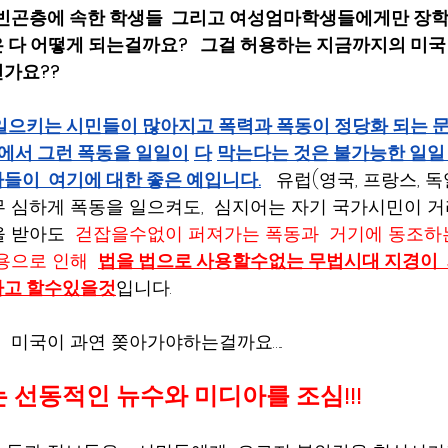
들,  빈곤층에 속한 학생들  그리고 여성엄마학생들에게만 장
다 어떻게 되는걸까요?   그걸 허용하는 지금까지의 미국 
가요?? 
일으키는 시민들이 많아지고 폭력과 폭동이 정당화 되는 
가에서 그런 폭동을 일일이
다
막는다는 것은 불가능한 일일 
들이  여기에 대한 좋은 예입니다.
  유럽(영국, 프랑스, 
 심하게 폭동을 일으켜도,  심지어는 자기 국가시민이 거
 받아도  
걷잡을수없이 퍼져가는 폭동과  거기에 동조하
용으로 인해  
법을 법으로 사용할수없는 무법시대 지경이 
라고 할수있을것
입니다.     
 미국이 과연 쫒아가야하는걸까요….. 
선동적인 뉴수와 미디아를 조심!!!   