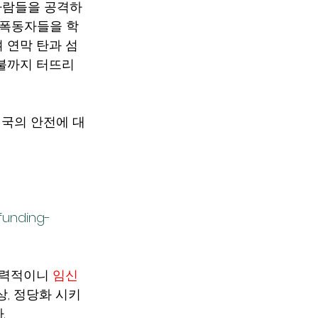
사람들을 공격하
 폭동자들을 학
 연막 탄과 섬
?)불까지 터뜨리
국의 안전에 대
funding-
력적이니 
임신
상, 정당화 시키
다
. 