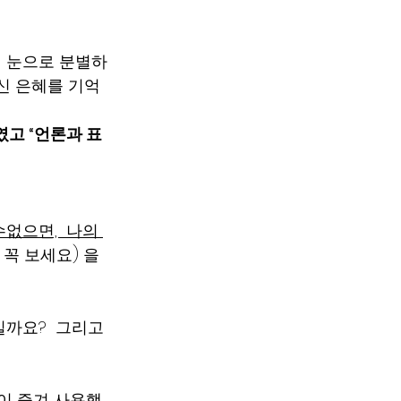
인 눈으로 분별하
주신 은혜를 기억
였고 “언론과 표
수없으면,  나의 
꼭 보세요) 을 
까요?  그리고  
그들이 즐겨 사용했