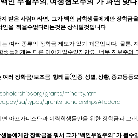
  백인 우월주의, 여성혐오주의
가
과연 맞나요
지 받은 사람이라면,  그가 백인 남학생들에게만 장학금을 
 낙인을  찍을수없다라는것은 상식일것입니다
.   
는 여러 종류의 장학금 제도가 있기 때문입니다.  
물론, 
 학생들에게는 다른 이야기일수있지만요… 너무 진보주의 
여러 장학금/보조금  형태들(인종, 성별, 상황, 종교등등으
scholarships.org/grants/minority.htm
.ed.gov/sa/types/grants-scholarships#federal
시면 아프가니스탄과 이락학생들만을 위한 장학금과 그랜
남학생들에게만 장학금을 줘서 그가 “백인우월주의” 가 될수있