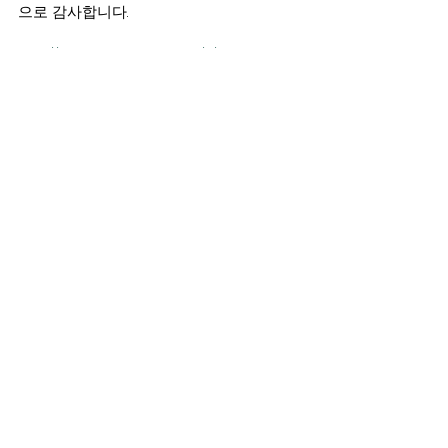
으로 감사합니다.
http://www.nbcnews.com/…/trump-
signs-religious-liberty-exec…
법안/발의안
전체 보기
최근 게시물