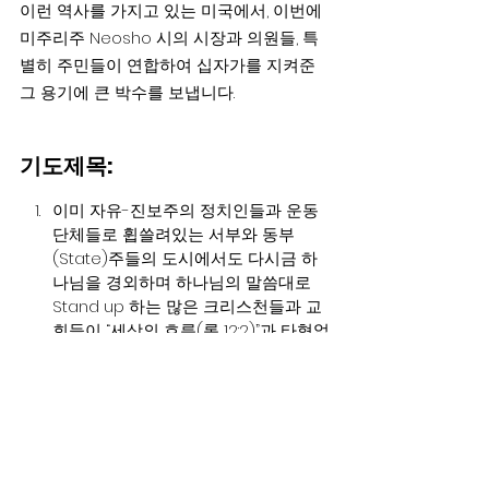
이런 역사를 가지고 있는 미국에서, 이번에 
미주리주 Neosho 시의 시장과 의원들, 특
별히 주민들이 연합하여 십자가를 지켜준 
그 용기에 큰 박수를 보냅니다.
기도제목:
이미 자유-진보주의 정치인들과 운동
단체들로 휩쓸려있는 서부와 동부
(State)주들의 도시에서도 다시금 하
나님을 경외하며 하나님의 말씀대로 
Stand up 하는 많은 크리스천들과 교
회들이 “세상의 흐름(롬 12:2)”과 타협없
이 용감하게 일어나도록 기도해주시
기 바랍니다.
지난 8년간 미국안에 무너진 성경적 
가치관과 신앙인들의 용기가 미전역적
으로 곳곳에서 회복되고 살아날수있도
록 힘써 기도해주시기 바랍니다.